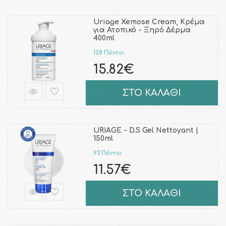
Uriage Xemose Cream, Κρέμα
για Ατοπικό - Ξηρό Δέρμα
400ml
128 Πόντοι
15.82€
ΣΤΟ ΚΑΛΑΘΙ
URIAGE - D.S Gel Nettoyant |
150ml
93 Πόντοι
11.57€
ΣΤΟ ΚΑΛΑΘΙ