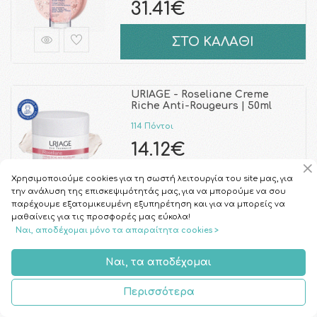
31.41€
ΣΤΟ ΚΑΛΑΘΙ
URIAGE - Roseliane Creme
Riche Anti-Rougeurs | 50ml
114 Πόντοι
14.12€
Χρησιμοποιούμε cookies για τη σωστή λειτουργία του site μας, για
ΣΤΟ ΚΑΛΑΘΙ
την ανάλυση της επισκεψιμότητάς μας, για να μπορούμε να σου
παρέχουμε εξατομικευμένη εξυπηρέτηση και για να μπορείς να
μαθαίνεις για τις προσφορές μας εύκολα!
Ναι, αποδέχομαι μόνο τα απαραίτητα cookies >
URIAGE - Bariederm Repairing
Hand Cream | 2x50ml
Ναι, τα αποδέχομαι
75 Πόντοι
9.28€
Περισσότερα