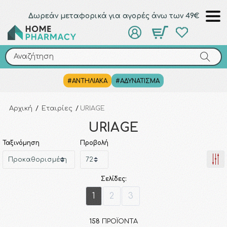
Δωρεάν μεταφορικά για αγορές άνω των 49€
Αναζήτηση
Αναζήτηση
#ΑΝΤΗΛΙΑΚΑ
#ΑΔΥΝΑΤΙΣΜΑ
Αρχική
/
Εταιρίες
/
URIAGE
URIAGE
Ταξινόμηση
Προβολή
Σελίδες:
1
2
3
158
ΠΡΟΪΌΝΤΑ