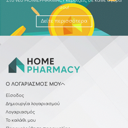
Στο νέο HOMEPHARMACY κερδίζεις σε κάθε αγορά
σου!
Δείτε περισσότερα
Ο ΛΟΓΑΡΙΑΣΜΌΣ ΜΟΥ
Είσοδος
Δημιουργία λογαριασμού
Λογαριασμός
Το καλάθι μου