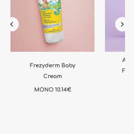
Apiv
Frezyderm Baby
Foam
Cream
La
MONO 10.14€
Μ