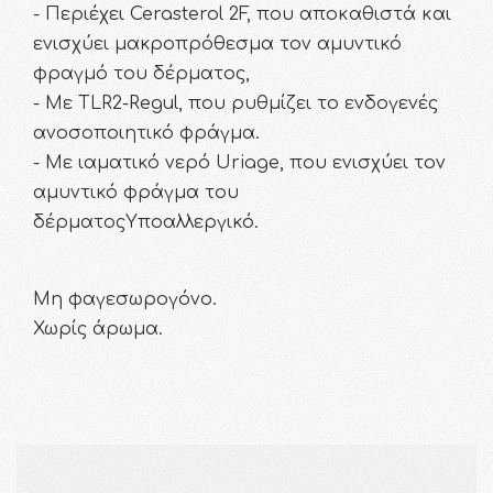
- Περιέχει Cerasterol 2F, που αποκαθιστά και
ενισχύει μακροπρόθεσμα τον αμυντικό
φραγμό του δέρματος,
- Με TLR2-Regul, που ρυθμίζει το ενδογενές
ανοσοποιητικό φράγμα.
- Με ιαματικό νερό Uriage, που ενισχύει τον
αμυντικό φράγμα του
δέρματοςΥποαλλεργικό.
Μη φαγεσωρογόνο.
Χωρίς άρωμα.