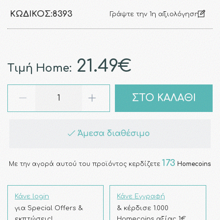
ΚΩΔΙΚΌΣ:
8393
Γράψτε την 1η αξιολόγηση
21.49€
Τιμή Home:
ΣΤΟ ΚΑΛΑΘΙ
Άμεσα διαθέσιμο
173
Με την αγορά αυτού του προϊόντος κερδίζετε
Homecoins
Κάνε login
Κάνε Εγγραφή
για Special Offers &
& κέρδισε 1.000
εκπτώσεις!
Homecoins αξίας 1€