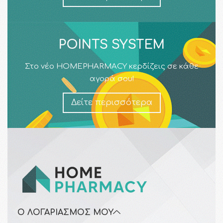
POINTS SYSTEM
Στο νέο HOMEPHARMACY κερδίζεις σε κάθε
αγορά σου!
Δείτε περισσότερα
Ο ΛΟΓΑΡΙΑΣΜΌΣ ΜΟΥ