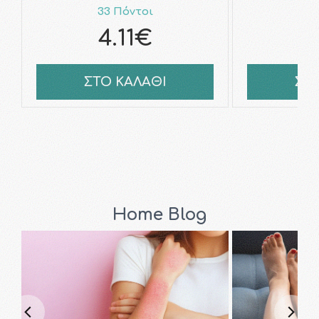
33 Πόντοι
7
4.11€
ΣΤΟ ΚΑΛΑΘΙ
ΣΤ
Home Blog