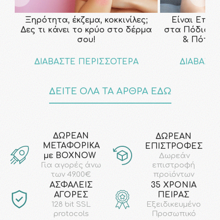
Ξηρότητα, έκζεμα, κοκκινίλες;
Είναι Επικ
Δες τι κάνει το κρύο στο δέρμα
στα Πόδια; Τ
σου!
& Πότε ν
ΔΙΑΒΑΣΤΕ ΠΕΡΙΣΣΟΤΕΡΑ
ΔΙΑΒΑΣΤ
ΔΕΙΤΕ ΟΛΑ ΤΑ ΑΡΘΡΑ ΕΔΩ
ΔΩΡΕΑΝ
ΔΩΡΕΑΝ
ΜΕΤΑΦΟΡΙΚΑ
ΕΠΙΣΤΡΟΦΕΣ
με ΒΟΧΝΟW
Δωρεάν
επιστροφή
Για αγορές άνω
προϊόντων
των 49.00€
AΣΦΑΛΕΙΣ
35 ΧΡΟΝΙΑ
ΑΓΟΡΕΣ
ΠΕΙΡΑΣ
128 bit SSL
Εξειδικευμένο
protocols
Προσωπικό