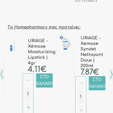
Τo Homepharmacy σας προτείνει:
URIAGE -
URIAGE -
Xemose
Xémose
Syndet
Moisturizing
Nettoyant
Lipstick |
Doux |
4gr
200ml
4.11€
7.87€
ΣΤΟ
ΣΤΟ
ΚΑΛΑΘΙ
ΚΑΛΑΘΙ