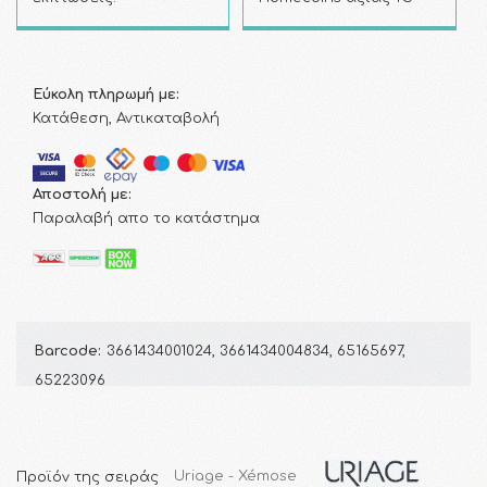
Εύκολη πληρωμή με:
Κατάθεση, Αντικαταβολή
Αποστολή με:
Παραλαβή απο το κατάστημα
Barcode:
3661434001024, 3661434004834, 65165697,
65223096
Προϊόν της σειράς
Uriage - Xémose