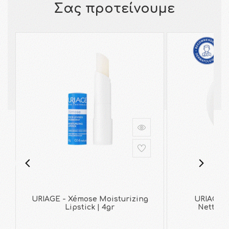
Σας προτείνουμε
URIAGE - Xémose Moisturizing
URIAGE -
Lipstick | 4gr
Nettoya