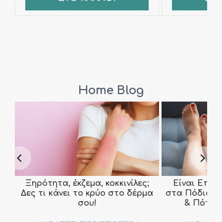
Home Blog
Ξηρότητα, έκζεμα, κοκκινίλες;
Είναι Επικ
Δες τι κάνει το κρύο στο δέρμα
στα Πόδια; Τ
σου!
& Πότε ν