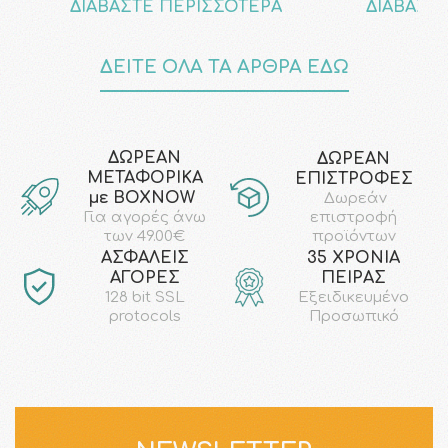
ΔΙΑΒΑΣΤΕ ΠΕΡΙΣΣΟΤΕΡΑ
ΔΙΑΒΑΣΤ
ΔΕΙΤΕ ΟΛΑ ΤΑ ΑΡΘΡΑ ΕΔΩ
ΔΩΡΕΑΝ
ΔΩΡΕΑΝ
ΜΕΤΑΦΟΡΙΚΑ
ΕΠΙΣΤΡΟΦΕΣ
με ΒΟΧΝΟW
Δωρεάν
επιστροφή
Για αγορές άνω
προϊόντων
των 49.00€
AΣΦΑΛΕΙΣ
35 ΧΡΟΝΙΑ
ΑΓΟΡΕΣ
ΠΕΙΡΑΣ
128 bit SSL
Εξειδικευμένο
protocols
Προσωπικό