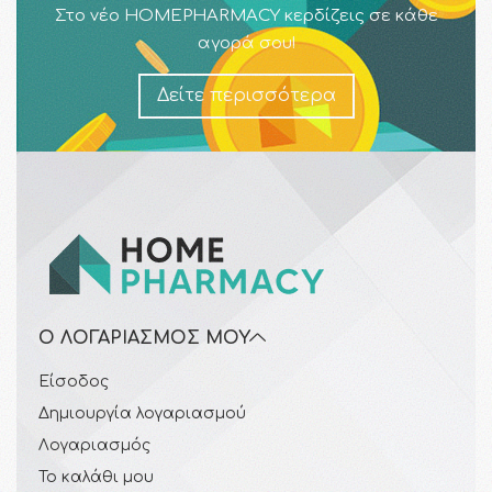
Στο νέο HOMEPHARMACY κερδίζεις σε κάθε
αγορά σου!
Δείτε περισσότερα
Ο ΛΟΓΑΡΙΑΣΜΌΣ ΜΟΥ
Είσοδος
Δημιουργία λογαριασμού
Λογαριασμός
Το καλάθι μου