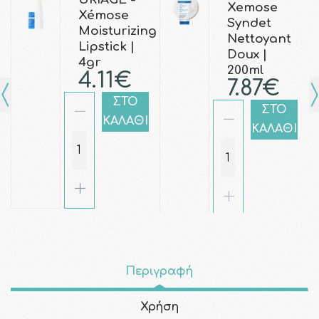
Xemose
Xémose
Syndet
Moisturizing
Nettoyant
Lipstick |
Doux |
4gr
200ml
4.11€
7.87€
ΣΤΟ
ΣΤΟ
ΚΑΛΑΘΙ
ΚΑΛΑΘΙ
Περιγραφή
Χρήση