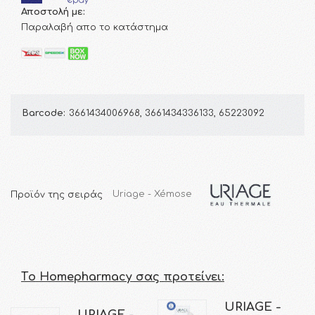
Αποστολή με:
Παραλαβή απο το κατάστημα
Barcode:
3661434006968, 3661434336133, 65223092
Προϊόν της σειράς
Uriage - Xémose
Τo Homepharmacy σας προτείνει:
URIAGE -
URIAGE -