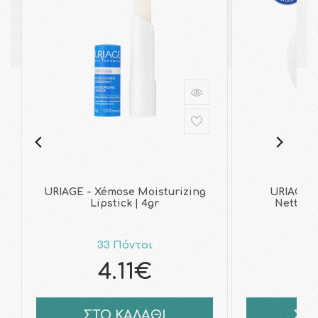
URIAGE - Xémose Moisturizing
URIAGE -
Lipstick | 4gr
Nettoya
33 Πόντοι
7
4.11€
ΣΤΟ ΚΑΛΑΘΙ
ΣΤ