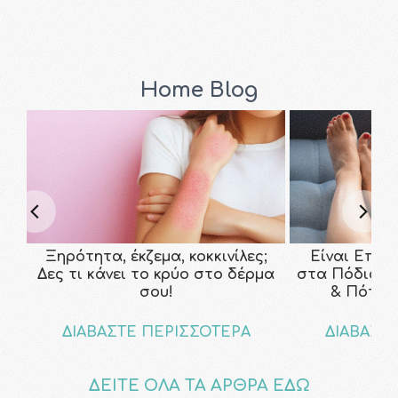
Home Blog
Ξηρότητα, έκζεμα, κοκκινίλες;
Είναι Επικ
Δες τι κάνει το κρύο στο δέρμα
στα Πόδια; Τ
σου!
& Πότε ν
ΔΙΑΒΑΣΤΕ ΠΕΡΙΣΣΟΤΕΡΑ
ΔΙΑΒΑΣΤ
ΔΕΙΤΕ ΟΛΑ ΤΑ ΑΡΘΡΑ ΕΔΩ