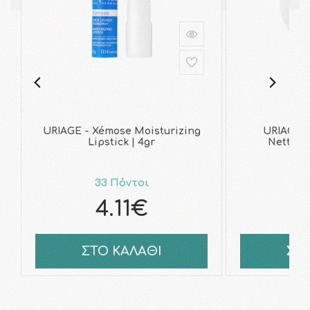
URIAGE - Xémose Moisturizing
URIAGE -
Lipstick | 4gr
Nettoya
33 Πόντοι
7
4.11€
ΣΤΟ ΚΑΛΑΘΙ
ΣΤ