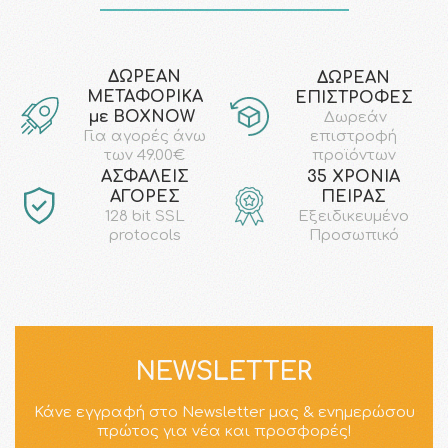
ΔΩΡΕΑΝ
ΔΩΡΕΑΝ
ΜΕΤΑΦΟΡΙΚΑ
ΕΠΙΣΤΡΟΦΕΣ
με ΒΟΧΝΟW
Δωρεάν
επιστροφή
Για αγορές άνω
προϊόντων
των 49.00€
AΣΦΑΛΕΙΣ
35 ΧΡΟΝΙΑ
ΑΓΟΡΕΣ
ΠΕΙΡΑΣ
128 bit SSL
Εξειδικευμένο
protocols
Προσωπικό
NEWSLETTER
Κάνε εγγραφή στο Newsletter μας & ενημερώσου
πρώτος για νέα και προσφορές!