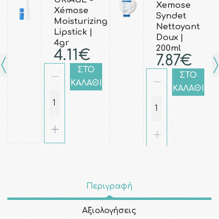
Xemose
Xémose
Syndet
Moisturizing
Nettoyant
Lipstick |
Doux |
4gr
200ml
4.11€
7.87€
ΣΤΟ
ΣΤΟ
ΚΑΛΑΘΙ
ΚΑΛΑΘΙ
Περιγραφή
Αξιολογήσεις