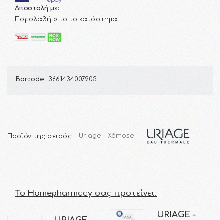
Αποστολή με:
Παραλαβή απο το κατάστημα
Barcode:
3661434007903
Προϊόν της σειράς
Uriage - Xémose
Τo Homepharmacy σας προτείνει:
URIAGE -
URIAGE -