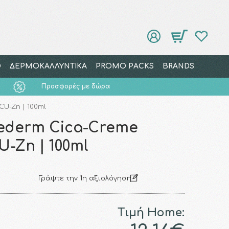
Ο
ΔΕΡΜΟΚΑΛΛΥΝΤΙΚΑ
PROMO PACKS
BRANDS
Προσφορές με δώρα
CU-Zn | 100ml
iederm Cica-Creme
U-Zn | 100ml
Γράψτε την 1η αξιολόγηση
Τιμή Home: