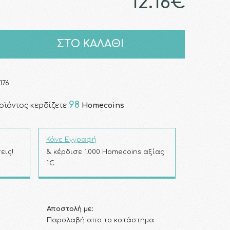
12.16€
ΣΤΟ ΚΑΛΑΘΙ
176
98
οϊόντος κερδίζετε
Homecoins
Κάνε Εγγραφή
εις!
& κέρδισε 1.000 Homecoins αξίας
1€
Αποστολή με:
Παραλαβή απο το κατάστημα