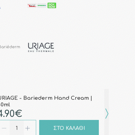
 Bariéderm
URIAGE - Bariederm Hand Cream |
50ml
4.90€
ΣΤΟ ΚΑΛΑΘΙ