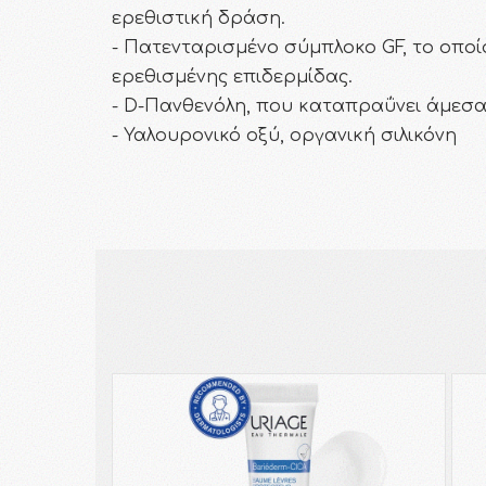
ερεθιστική δράση.
- Πατενταρισμένο σύμπλοκο GF, το οπο
ερεθισμένης επιδερμίδας.
- D-Πανθενόλη, που καταπραΰνει άμεσα
- Υαλουρονικό οξύ, οργανική σιλικόνη