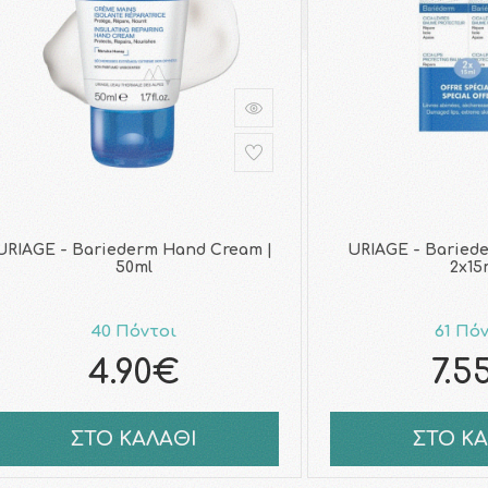
URIAGE - Bariederm Hand Cream |
URIAGE - Bariede
50ml
2x15
40 Πόντοι
61 Πό
4.90€
7.5
ΣΤΟ ΚΑΛΑΘΙ
ΣΤΟ Κ