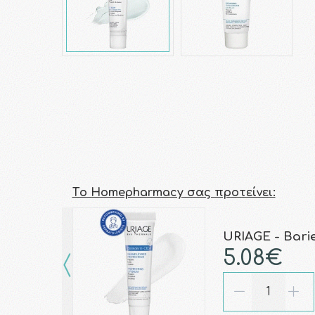
Τo Homepharmacy σας προτείνει:
URIAGE - Bari
5.08€