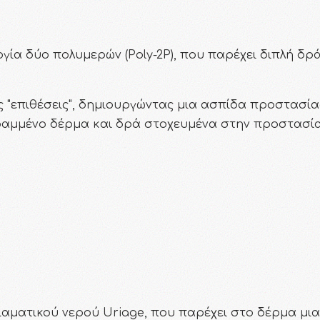
γία δύο πολυμερών (Poly-2P), που παρέχει διπλή δρ
ς "επιθέσεις", δημιουργώντας μια ασπίδα προστασί
ραμμένο δέρμα και δρά στοχευμένα στην προστασί
αματικού νερού Uriage, που παρέχει στο δέρμα μια