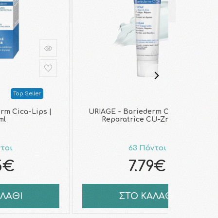
Top Seller
rm Cica-Lips |
URIAGE - Bariederm Cica-Creme
ml
Reparatrice CU-Zn | 40ml
ντοι
63 Πόντοι
5€
7.79€
ΑΛΑΘΙ
ΣΤΟ ΚΑΛΑΘΙ