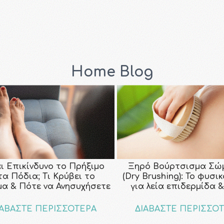
Home Blog
αι Επικίνδυνο το Πρήξιμο
Ξηρό Βούρτσισμα Σώ
τα Πόδια; Τι Κρύβει το
(Dry Brushing): Το φυσι
μα & Πότε να Ανησυχήσετε
για λεία επιδερμίδα &
ΙΑΒΑΣΤΕ ΠΕΡΙΣΣΟΤΕΡΑ
ΔΙΑΒΑΣΤΕ ΠΕΡΙΣΣΟ