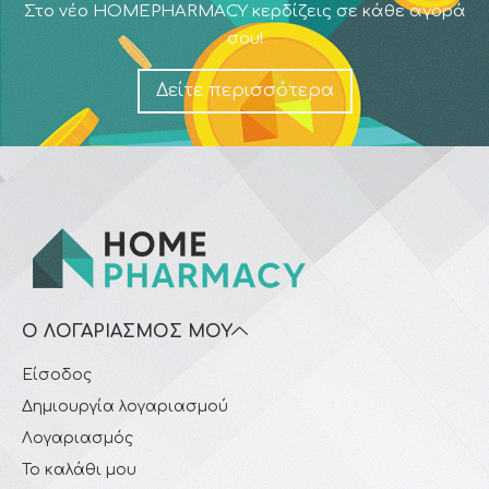
Στο νέο HOMEPHARMACY κερδίζεις σε κάθε αγορά
σου!
Δείτε περισσότερα
Ο ΛΟΓΑΡΙΑΣΜΌΣ ΜΟΥ
Είσοδος
Δημιουργία λογαριασμού
Λογαριασμός
Το καλάθι μου