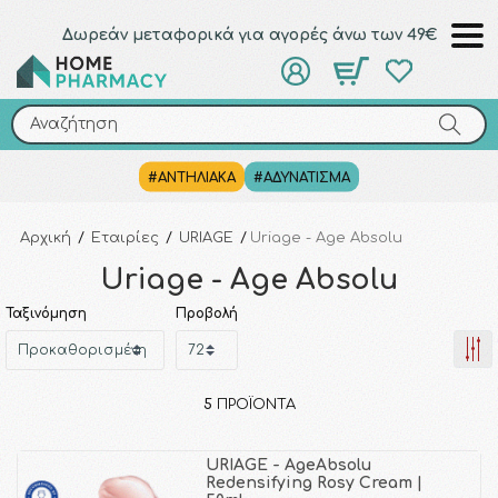
Δωρεάν μεταφορικά για αγορές άνω των 49€
Αναζήτηση
Αναζήτηση
#ΑΝΤΗΛΙΑΚΑ
#ΑΔΥΝΑΤΙΣΜΑ
Αρχική
/
Εταιρίες
/
URIAGE
/
Uriage - Age Absolu
Uriage - Age Absolu
Ταξινόμηση
Προβολή
5
ΠΡΟΪΌΝΤΑ
URIAGE - AgeAbsolu
Redensifying Rosy Cream |