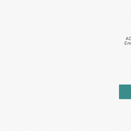
AD
Emo