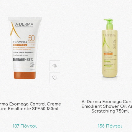
A-Derma Exomega Cont
rma Exomega Control Creme
Emollient Shower Oil A
aire Emolliente SPF50 150ml
Scratching 750ml
137 Πόντοι
158 Πόντοι