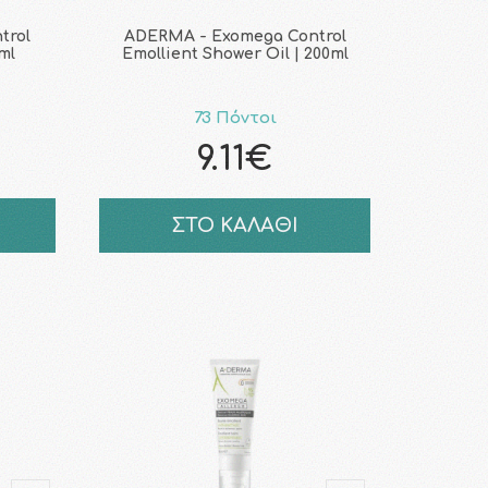
trol
ADERMA - Exomega Control
ml
Emollient Shower Oil | 200ml
73 Πόντοι
9.11€
ΣΤΟ ΚΑΛΑΘΙ