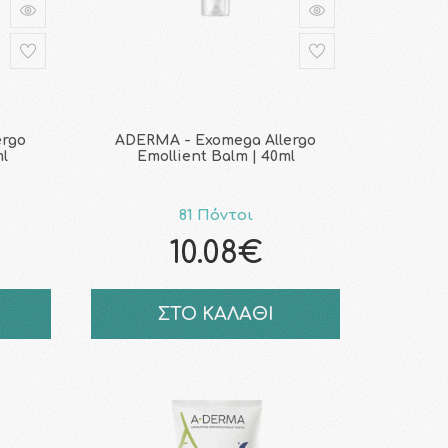
ergo
ADERMA - Exomega Allergo
ml
Emollient Balm | 40ml
81 Πόντοι
10.08€
ΣΤΟ ΚΑΛΑΘΙ