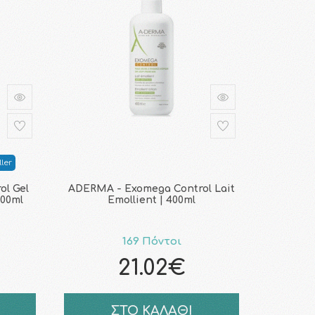
ler
ol Gel
ADERMA - Exomega Control Lait
500ml
Emollient | 400ml
169 Πόντοι
21.02€
ΣΤΟ ΚΑΛΑΘΙ