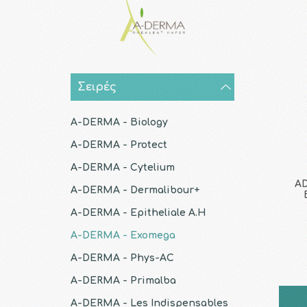
Σειρές
A-DERMA - Biology
A-DERMA - Protect
A-DERMA - Cytelium
AD
A-DERMA - Dermalibour+
A-DERMA - Epitheliale A.H
A-DERMA - Exomega
A-DERMA - Phys-AC
A-DERMA - Primalba
A-DERMA - Les Indispensables