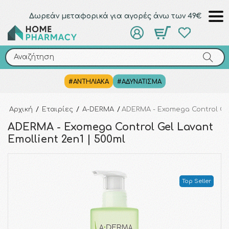
Δωρεάν μεταφορικά για αγορές άνω των 49€
Αναζήτηση
Αναζήτηση
#ΑΝΤΗΛΙΑΚΑ
#ΑΔΥΝΑΤΙΣΜΑ
Αρχική
/
Εταιρίες
/
A-DERMA
/
ADERMA - Exomega Control Gel
ADERMA - Exomega Control Gel Lavant
Emollient 2en1 | 500ml
Top Seller