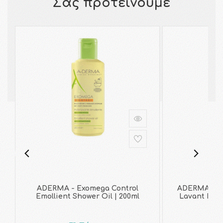
Σας προτείνουμε
ADERMA - Exomega Control
ADERMA - Ex
Emollient Shower Oil | 200ml
Lavant Emoll