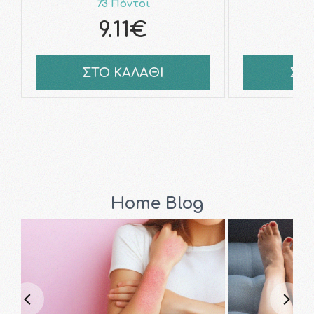
73 Πόντοι
7
9.11€
8
ΣΤΟ ΚΑΛΑΘΙ
ΣΤ
Home Blog