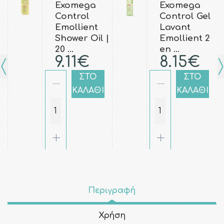
Exomega
Exomega
Control
Control Gel
Emollient
Lavant
Shower Oil |
Emollient 2
20 …
en …
9.11€
8.15€
ΣΤΟ
ΣΤΟ
ΚΑΛΑΘΙ
ΚΑΛΑΘΙ
Περιγραφή
Χρήση