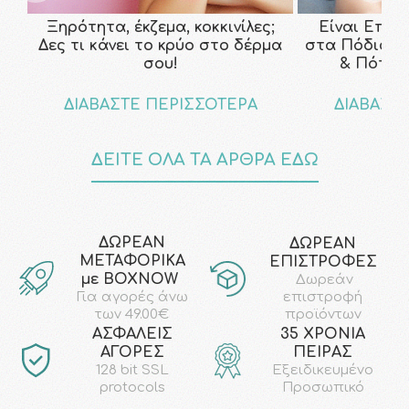
Ξηρότητα, έκζεμα, κοκκινίλες;
Είναι Επικ
Δες τι κάνει το κρύο στο δέρμα
στα Πόδια; Τ
σου!
& Πότε ν
ΔΙΑΒΑΣΤΕ ΠΕΡΙΣΣΟΤΕΡΑ
ΔΙΑΒΑΣΤ
ΔΕΙΤΕ ΟΛΑ ΤΑ ΑΡΘΡΑ ΕΔΩ
ΔΩΡΕΑΝ
ΔΩΡΕΑΝ
ΜΕΤΑΦΟΡΙΚΑ
ΕΠΙΣΤΡΟΦΕΣ
με ΒΟΧΝΟW
Δωρεάν
επιστροφή
Για αγορές άνω
προϊόντων
των 49.00€
AΣΦΑΛΕΙΣ
35 ΧΡΟΝΙΑ
ΑΓΟΡΕΣ
ΠΕΙΡΑΣ
128 bit SSL
Εξειδικευμένο
protocols
Προσωπικό