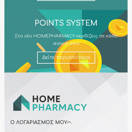
POINTS SYSTEM
Στο νέο HOMEPHARMACY κερδίζεις σε κάθε
αγορά σου!
Δείτε περισσότερα
Ο ΛΟΓΑΡΙΑΣΜΌΣ ΜΟΥ