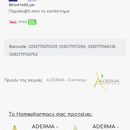
Αποστολή με:
Παραλαβή απο το κατάστημα
Barcode:
3282770073539, 3282770111286, 3282770144314,
3282779130752
Προϊόν της σειράς
A-DERMA - Exomega
Τo Homepharmacy σας προτείνει:
ADERMA -
ADERMA -