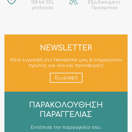
128 bit SSL
Εξειδικευμένο
protocols
Προσωπικό
NEWSLETTER
Κάνε εγγραφή στο Newsletter μας & ενημερώσου
πρώτος για νέα και προσφορές!
Εγγραφή
ΠΑΡΑΚΟΛΟΎΘΗΣΗ
ΠΑΡΑΓΓΕΛΊΑΣ
Εντόπισε την παραγγελία σου.