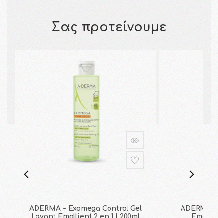
Σας προτείνουμε
ADERMA - Exomega Control Gel
ADERMA - 
Lavant Emollient 2 en 1 | 200ml
Emollie