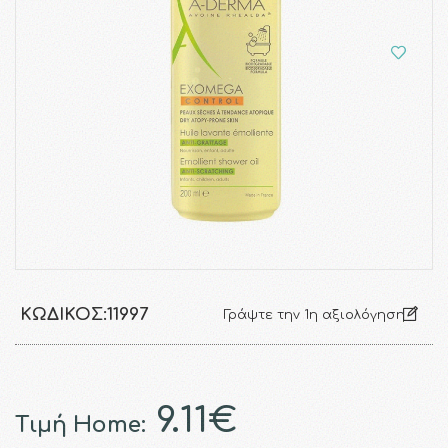
ΚΩΔΙΚΌΣ:
11997
Γράψτε την 1η αξιολόγηση
9.11€
Τιμή Home: