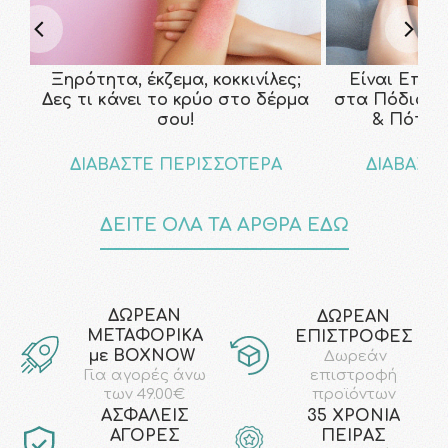
Ξηρότητα, έκζεμα, κοκκινίλες;
Είναι Επικ
Δες τι κάνει το κρύο στο δέρμα
στα Πόδια; Τ
σου!
& Πότε ν
ΔΙΑΒΑΣΤΕ ΠΕΡΙΣΣΟΤΕΡΑ
ΔΙΑΒΑΣΤ
ΔΕΙΤΕ ΟΛΑ ΤΑ ΑΡΘΡΑ ΕΔΩ
ΔΩΡΕΑΝ
ΔΩΡΕΑΝ
ΜΕΤΑΦΟΡΙΚΑ
ΕΠΙΣΤΡΟΦΕΣ
με ΒΟΧΝΟW
Δωρεάν
επιστροφή
Για αγορές άνω
προϊόντων
των 49.00€
AΣΦΑΛΕΙΣ
35 ΧΡΟΝΙΑ
ΑΓΟΡΕΣ
ΠΕΙΡΑΣ