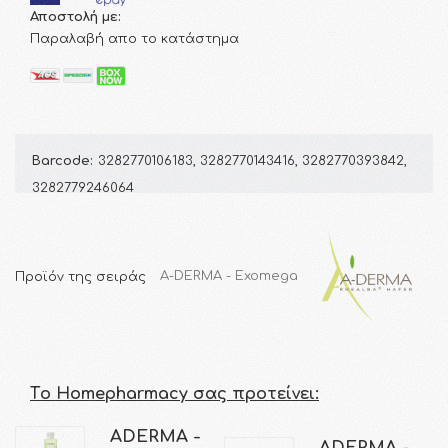
Αποστολή με:
Παραλαβή απο το κατάστημα
Barcode:
3282770106183, 3282770143416, 3282770393842,
3282779246064
Προϊόν της σειράς
A-DERMA - Exomega
Τo Homepharmacy σας προτείνει:
ADERMA -
ADERMA -