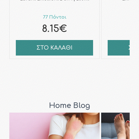
77 Πόντοι
8
8.15€
1
ΣΤΟ ΚΑΛΑΘΙ
ΣΤ
Home Blog