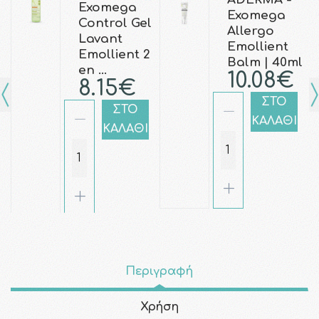
Exomega
Exomega
Control Gel
Allergo
Lavant
Emollient
Emollient 2
Balm | 40ml
en …
10.08€
8.15€
ΣΤΟ
ΣΤΟ
ΚΑΛΑΘΙ
ΚΑΛΑΘΙ
Περιγραφή
Χρήση