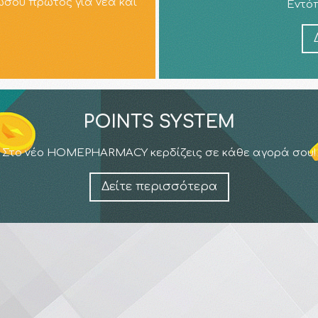
ώσου πρώτος για νέα και
Εντόπ
POINTS SYSTEM
Στο νέο HOMEPHARMACY κερδίζεις σε κάθε αγορά σου!
Δείτε περισσότερα