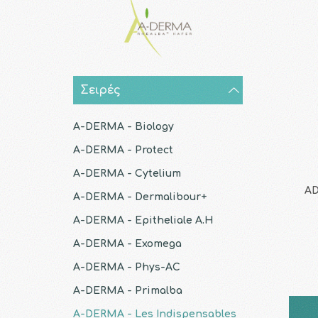
Σειρές
A-DERMA - Biology
A-DERMA - Protect
A-DERMA - Cytelium
AD
A-DERMA - Dermalibour+
A-DERMA - Epitheliale A.H
A-DERMA - Exomega
A-DERMA - Phys-AC
A-DERMA - Primalba
A-DERMA - Les Indispensables