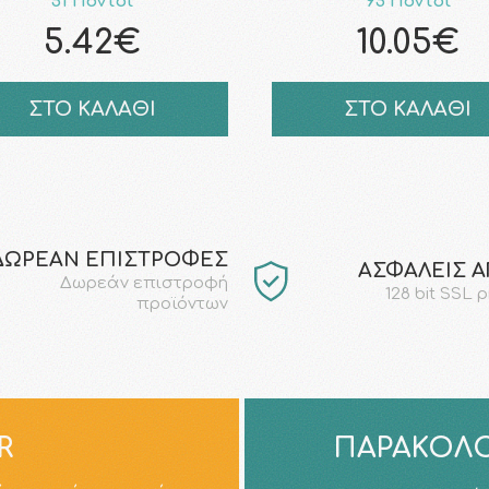
51 Πόντοι
95 Πόντοι
5.42€
10.05€
ΣΤΟ ΚΑΛΑΘΙ
ΣΤΟ ΚΑΛΑΘΙ
ΔΩΡΕΑΝ ΕΠΙΣΤΡΟΦΕΣ
AΣΦΑΛΕΙΣ 
Δωρεάν επιστροφή
128 bit SSL 
προϊόντων
R
ΠΑΡΑΚΟΛΟ