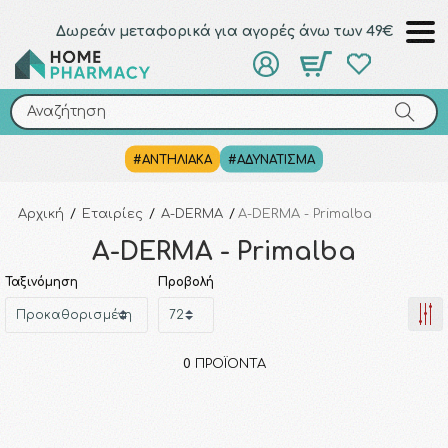
Δωρεάν μεταφορικά για αγορές άνω των 49€
Αναζήτηση
Αναζήτηση
#ΑΝΤΗΛΙΑΚΑ
#ΑΔΥΝΑΤΙΣΜΑ
Αρχική
/
Εταιρίες
/
A-DERMA
/
A-DERMA - Primalba
A-DERMA - Primalba
Ταξινόμηση
Προβολή
0
ΠΡΟΪΌΝΤΑ