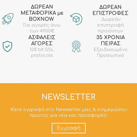
ΔΩΡΕΑΝ
ΔΩΡΕΑΝ
ΜΕΤΑΦΟΡΙΚΑ με
ΕΠΙΣΤΡΟΦΕΣ
ΒΟΧΝΟW
Δωρεάν
επιστροφή
Για αγορές άνω
προϊόντων
των 49.00€
AΣΦΑΛΕΙΣ
35 ΧΡΟΝΙΑ
ΑΓΟΡΕΣ
ΠΕΙΡΑΣ
128 bit SSL
Εξειδικευμένο
protocols
Προσωπικό
NEWSLETTER
Κάνε εγγραφή στο Newsletter μας & ενημερώσου
πρώτος για νέα και προσφορές!
Εγγραφή