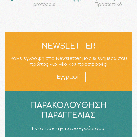
protocols
Προσωπικό
NEWSLETTER
Κάνε εγγραφή στο Newsletter μας & ενημερώσου
πρώτος για νέα και προσφορές!
Εγγραφή
ΠΑΡΑΚΟΛΟΎΘΗΣΗ
ΠΑΡΑΓΓΕΛΊΑΣ
Εντόπισε την παραγγελία σου.