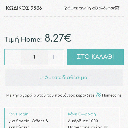
ΚΩΔΙΚΌΣ:
9836
Γράψτε την 1η αξιολόγηση
8.27€
Τιμή Home:
ΣΤΟ ΚΑΛΑΘΙ
Άμεσα διαθέσιμο
78
Με την αγορά αυτού του προϊόντος κερδίζετε
Homecoins
Κάνε login
Κάνε Εγγραφή
για Special Offers &
& κέρδισε 1.000
εκπτώσεις!
Homecoins αξίας 1€