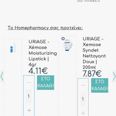
Τo Homepharmacy σας προτείνει:
URIAGE -
URIAGE -
Xemose
Xémose
Syndet
Moisturizing
Nettoyant
Lipstick |
Doux |
4gr
200ml
4.11€
7.87€
ΣΤΟ
ΣΤΟ
ΚΑΛΑΘΙ
ΚΑΛΑΘΙ