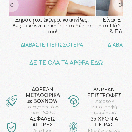
Ξηρότητα, έκζεμα, κοκκινίλες;
Είναι Επικ
Δες τι κάνει το κρύο στο δέρμα
στα Πόδια; Τ
σου!
& Πότε ν
ΔΙΑΒΑΣΤΕ ΠΕΡΙΣΣΟΤΕΡΑ
ΔΙΑΒΑΣΤ
ΔΕΙΤΕ ΟΛΑ ΤΑ ΑΡΘΡΑ ΕΔΩ
ΔΩΡΕΑΝ
ΔΩΡΕΑΝ
ΜΕΤΑΦΟΡΙΚΑ
ΕΠΙΣΤΡΟΦΕΣ
με ΒΟΧΝΟW
Δωρεάν
επιστροφή
Για αγορές άνω
προϊόντων
των 49.00€
AΣΦΑΛΕΙΣ
35 ΧΡΟΝΙΑ
ΑΓΟΡΕΣ
ΠΕΙΡΑΣ
128 bit SSL
Εξειδικευμένο