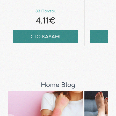
33 Πόντοι
7
4.11€
ΣΤΟ ΚΑΛΑΘΙ
ΣΤ
Home Blog