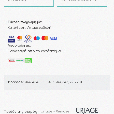
Εύκολη πληρωμή με:
Κατάθεση, Αντικαταβολή
Αποστολή με:
Παραλαβή απο το κατάστημα
Barcode:
3661434003004, 65165646, 65223111
Προϊόν της σειράς
Uriage - Xémose