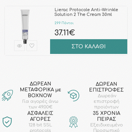
Lierac Protocole Anti-Wrinkle
Solution 2 The Cream 30ml
299 Πόντοι
37.11€
ΣΤΟ ΚΑΛΑΘΙ
ΔΩΡΕΑΝ
ΔΩΡΕΑΝ
ΜΕΤΑΦΟΡΙΚΑ με
ΕΠΙΣΤΡΟΦΕΣ
ΒΟΧΝΟW
Δωρεάν
επιστροφή
Για αγορές άνω
προϊόντων
των 49.00€
AΣΦΑΛΕΙΣ
35 ΧΡΟΝΙΑ
ΑΓΟΡΕΣ
ΠΕΙΡΑΣ
128 bit SSL
Εξειδικευμένο
protocols
Προσωπικό