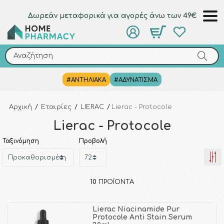
Δωρεάν μεταφορικά για αγορές άνω των 49€
Αναζήτηση
Αναζήτηση
#ΑΝΤΗΛΙΑΚΑ
#ΑΔΥΝΑΤΙΣΜΑ
Αρχική
/
Εταιρίες
/
LIERAC
/
Lierac - Protocole
Lierac - Protocole
Ταξινόμηση
Προβολή
10
ΠΡΟΪΌΝΤΑ
Lierac Niacinamide Pur
Protocole Anti Stain Serum