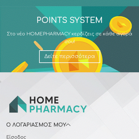
POINTS SYSTEM
Στο νέο HOMEPHARMACY κερδίζεις σε κάθε αγορά
σου!
Δείτε περισσότερα
Ο ΛΟΓΑΡΙΑΣΜΌΣ ΜΟΥ
Είσοδος