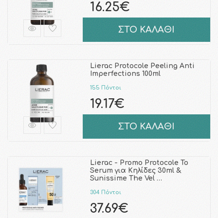
16.25€
ΣΤΟ ΚΑΛΑΘΙ
Lierac Protocole Peeling Anti
Imperfections 100ml
155 Πόντοι
19.17€
ΣΤΟ ΚΑΛΑΘΙ
Lierac - Promo Protocole To
Serum για Κηλίδες 30ml &
Sunissime The Vel …
304 Πόντοι
37.69€