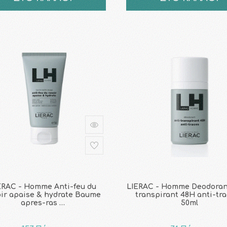
ERAC - Homme Anti-feu du
LIERAC - Homme Deodoran
oir apaise & hydrate Baume
transpirant 48H anti-tra
apres-ras …
50ml