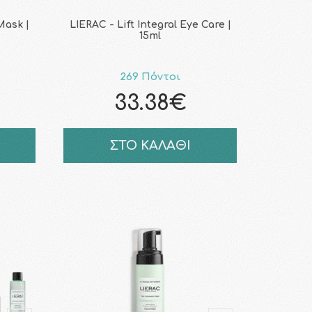
Mask |
LIERAC - Lift Integral Eye Care |
15ml
269 Πόντοι
33.38€
ΣΤΟ ΚΑΛΑΘΙ