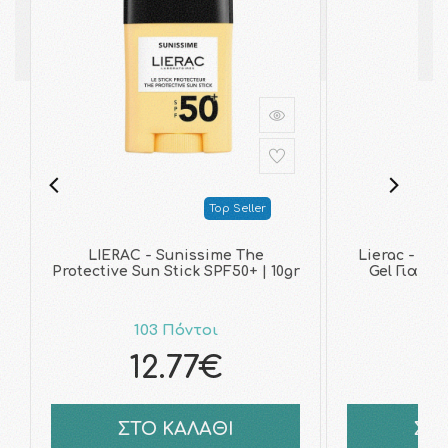
Top Seller
LIERAC - Sunissime The
Lierac - Su
Protective Sun Stick SPF50+ | 10gr
Gel Για Με
103 Πόντοι
10
12.77€
1
ΣΤΟ ΚΑΛΑΘΙ
ΣΤ