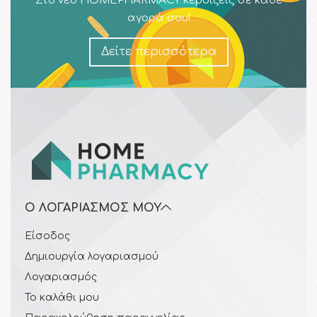
Στο νέο HOMEPHARMACY κερδίζεις σε κάθε
αγορά σου!
Δείτε περισσότερα
Ο ΛΟΓΑΡΙΑΣΜΌΣ ΜΟΥ
Είσοδος
Δημιουργία λογαριασμού
Λογαριασμός
Το καλάθι μου