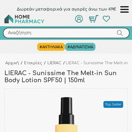
Δωρεάν μεταφορικά για αγορές άνω των 49€
Αναζήτηση
Αναζήτηση
#ΑΝΤΗΛΙΑΚΑ
#ΑΔΥΝΑΤΙΣΜΑ
Αρχική
/
Εταιρίες
/
LIERAC
/
LIERAC - Sunissime The Melt-in 
LIERAC - Sunissime The Melt-in Sun
Body Lotion SPF50 | 150ml
Top Seller