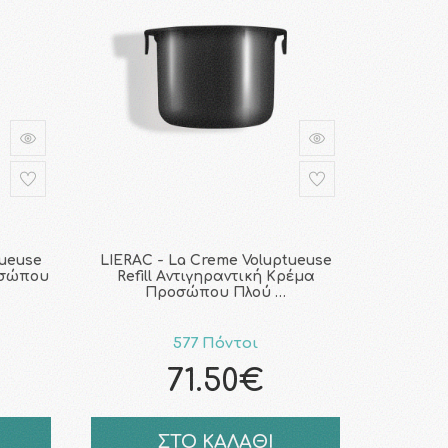
tueuse
LIERAC - La Creme Voluptueuse
οσώπου
Refill Aντιγηραντική Kρέμα
Προσώπου Πλού …
577 Πόντοι
71.50€
ΣΤΟ ΚΑΛΑΘΙ