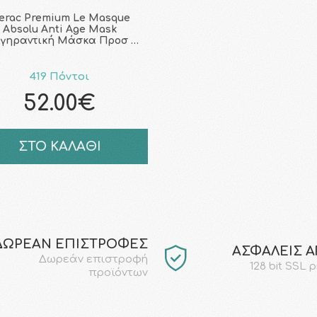
ierac Premium Le Masque
Absolu Anti Age Mask
ιγηραντική Μάσκα Προσ …
419 Πόντοι
52.00€
ΣΤΟ ΚΑΛΑΘΙ
ΔΩΡΕΑΝ ΕΠΙΣΤΡΟΦΕΣ
AΣΦΑΛΕΙΣ 
Δωρεάν επιστροφή
128 bit SSL 
προϊόντων