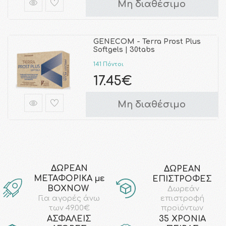
Μη διαθέσιμο
GENECOM - Terra Prost Plus
Softgels | 30tabs
141 Πόντοι
17.45€
Μη διαθέσιμο
ΔΩΡΕΑΝ
ΔΩΡΕΑΝ
ΜΕΤΑΦΟΡΙΚΑ με
ΕΠΙΣΤΡΟΦΕΣ
ΒΟΧΝΟW
Δωρεάν
επιστροφή
Για αγορές άνω
προϊόντων
των 49.00€
AΣΦΑΛΕΙΣ
35 ΧΡΟΝΙΑ