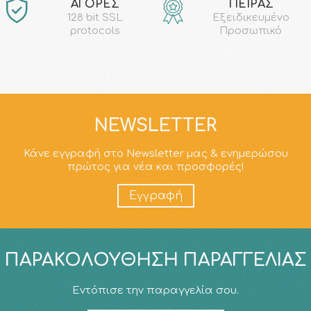
ΑΓΟΡΕΣ
ΠΕΙΡΑΣ
128 bit SSL
Εξειδικευμένο
protocols
Προσωπικό
NEWSLETTER
Κάνε εγγραφή στο Newsletter μας & ενημερώσου
πρώτος για νέα και προσφορές!
Εγγραφή
ΠΑΡΑΚΟΛΟΎΘΗΣΗ ΠΑΡΑΓΓΕΛΊΑΣ
Εντόπισε την παραγγελία σου.