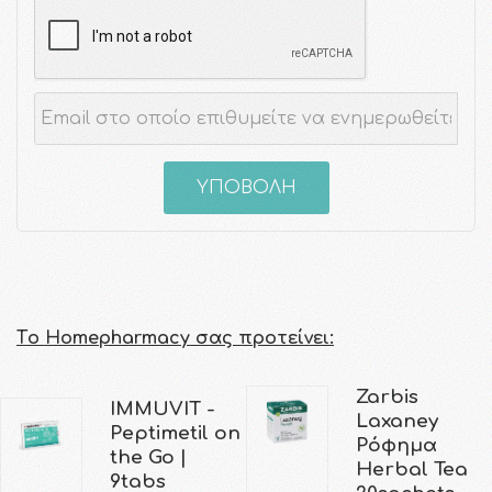
ΥΠΟΒΟΛΗ
Τo Homepharmacy σας προτείνει:
Zarbis
IMMUVIT -
Laxaney
Peptimetil on
Ρόφημα
the Go |
Herbal Tea
9tabs