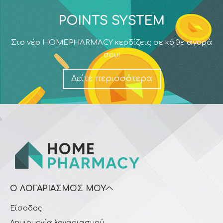
POINTS SYSTEM
Στο νέο HOMEPHARMACY κερδίζεις σε κάθε αγορά
σου!
Δείτε περισσότερα
Ο ΛΟΓΑΡΙΑΣΜΌΣ ΜΟΥ
Είσοδος
Δημιουργία λογαριασμού