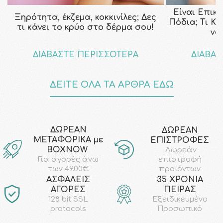
Είναι Επικ
Ξηρότητα, έκζεμα, κοκκινίλες; Δες
Πόδια; Τι Κ
τι κάνει το κρύο στο δέρμα σου!
να
ΔΙΑΒΑΣΤΕ ΠΕΡΙΣΣΟΤΕΡΑ
ΔΙΑΒΑΣ
ΔΕΙΤΕ ΟΛΑ ΤΑ ΑΡΘΡΑ ΕΔΩ
ΔΩΡΕΑΝ
ΔΩΡΕΑΝ
ΜΕΤΑΦΟΡΙΚΑ με
ΕΠΙΣΤΡΟΦΕΣ
ΒΟΧΝΟW
Δωρεάν
επιστροφή
Για αγορές άνω
προϊόντων
των 49.00€
AΣΦΑΛΕΙΣ
35 ΧΡΟΝΙΑ
ΑΓΟΡΕΣ
ΠΕΙΡΑΣ
128 bit SSL
Εξειδικευμένο
protocols
Προσωπικό