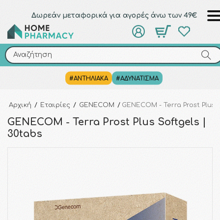
Δωρεάν μεταφορικά για αγορές άνω των 49€
Αναζήτηση
Αναζήτηση
#ΑΝΤΗΛΙΑΚΑ
#ΑΔΥΝΑΤΙΣΜΑ
Αρχική
/
Εταιρίες
/
GENECOM
/
GENECOM - Terra Prost Plus S
GENECOM - Terra Prost Plus Softgels |
30tabs