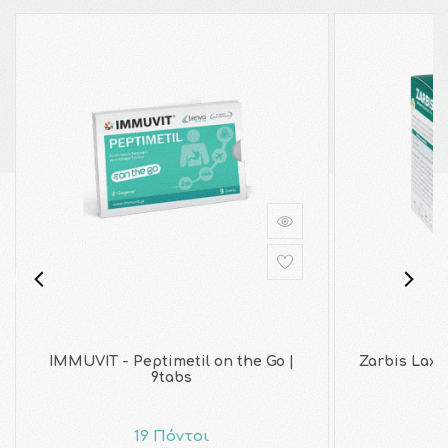
IMMUVIT - Peptimetil on the Go |
Zarbis Lax
9tabs
19 Πόντοι