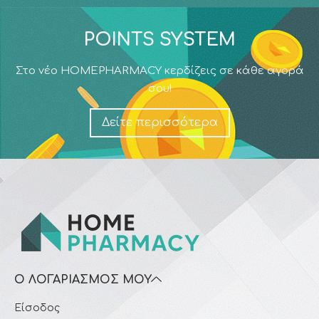
POINTS SYSTEM
Στο νέο HOMEPHARMACY κερδίζεις σε κάθε αγορά
σου!
Δείτε περισσότερα
Ο ΛΟΓΑΡΙΑΣΜΌΣ ΜΟΥ
Είσοδος