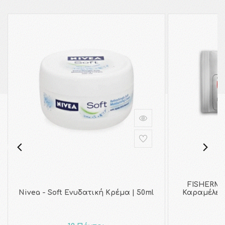
FISHERMA
Nivea - Soft Ενυδατική Κρέμα | 50ml
Καραμέλες 