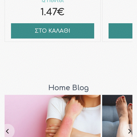
12 Πόντοι
1.47€
ΣΤΟ ΚΑΛΑΘΙ
Σ
Home Blog