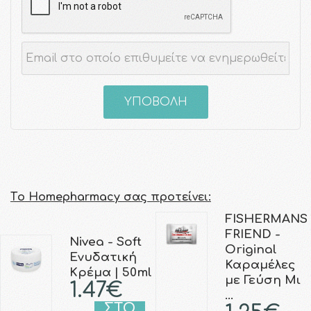
ΥΠΟΒΟΛΗ
Τo Homepharmacy σας προτείνει:
FISHERMANS
FRIEND -
Nivea - Soft
Original
Ενυδατική
Καραμέλες
Κρέμα | 50ml
με Γεύση Μι
1.47€
…
ΣΤΟ