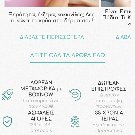
Είναι Επικ
Ξηρότητα, έκζεμα, κοκκινίλες; Δες
Πόδια; Τι Κ
τι κάνει το κρύο στο δέρμα σου!
να
ΔΙΑΒΑΣΤΕ ΠΕΡΙΣΣΟΤΕΡΑ
ΔΙΑΒΑΣ
ΔΕΙΤΕ ΟΛΑ ΤΑ ΑΡΘΡΑ ΕΔΩ
ΔΩΡΕΑΝ
ΔΩΡΕΑΝ
ΜΕΤΑΦΟΡΙΚΑ με
ΕΠΙΣΤΡΟΦΕΣ
ΒΟΧΝΟW
Δωρεάν
επιστροφή
Για αγορές άνω
προϊόντων
των 49.00€
AΣΦΑΛΕΙΣ
35 ΧΡΟΝΙΑ
ΑΓΟΡΕΣ
ΠΕΙΡΑΣ
128 bit SSL
Εξειδικευμένο
protocols
Προσωπικό