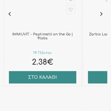
IMMUVIT - Peptimetil on the Go |
Zarbis Lax
9tabs
19 Πόντοι
2.38€
ΣΤΟ ΚΑΛΑΘΙ
Σ