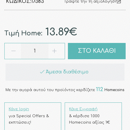
ΚΩΔΙΚΌΣ:
17383
Γράψτε την 1η αξιολόγηση
13.89€
Τιμή Home:
ΣΤΟ ΚΑΛΑΘΙ
Άμεσα διαθέσιμο
112
Με την αγορά αυτού του προϊόντος κερδίζετε
Homecoins
Κάνε login
Κάνε Εγγραφή
για Special Offers &
& κέρδισε 1.000
εκπτώσεις!
Homecoins αξίας 1€