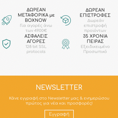
ΔΩΡΕΑΝ
ΔΩΡΕΑΝ
ΜΕΤΑΦΟΡΙΚΑ με
ΕΠΙΣΤΡΟΦΕΣ
ΒΟΧΝΟW
Δωρεάν
επιστροφή
Για αγορές άνω
προϊόντων
των 49.00€
AΣΦΑΛΕΙΣ
35 ΧΡΟΝΙΑ
ΑΓΟΡΕΣ
ΠΕΙΡΑΣ
128 bit SSL
Εξειδικευμένο
protocols
Προσωπικό
NEWSLETTER
Κάνε εγγραφή στο Newsletter μας & ενημερώσου
πρώτος για νέα και προσφορές!
Εγγραφή