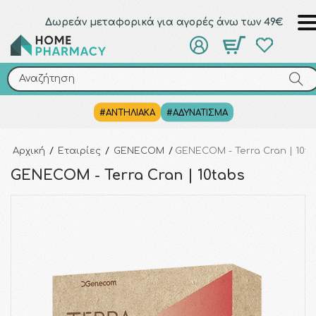
Δωρεάν μεταφορικά για αγορές άνω των 49€
Αναζήτηση
Αναζήτηση
#ΑΝΤΗΛΙΑΚΑ
#ΑΔΥΝΑΤΙΣΜΑ
Αρχική
/
Εταιρίες
/
GENECOM
/
GENECOM - Terra Cran | 10t
GENECOM - Terra Cran | 10tabs