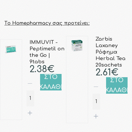
Τo Homepharmacy σας προτείνει:
Zarbis
IMMUVIT -
Laxaney
Peptimetil on
Ρόφημα
the Go |
Herbal Tea
9tabs
20sachets
2.38€
2.61€
ΣΤΟ
ΣΤΟ
ΚΑΛΑΘΙ
ΚΑΛΑΘΙ