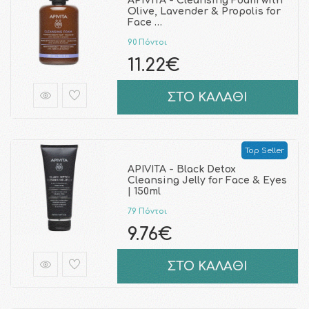
APIVITA - Cleansing Foam with
Olive, Lavender & Propolis for
Face …
90 Πόντοι
11.22€
ΣΤΟ ΚΑΛΑΘΙ
Top Seller
APIVITA - Black Detox
Cleansing Jelly for Face & Eyes
| 150ml
79 Πόντοι
9.76€
ΣΤΟ ΚΑΛΑΘΙ