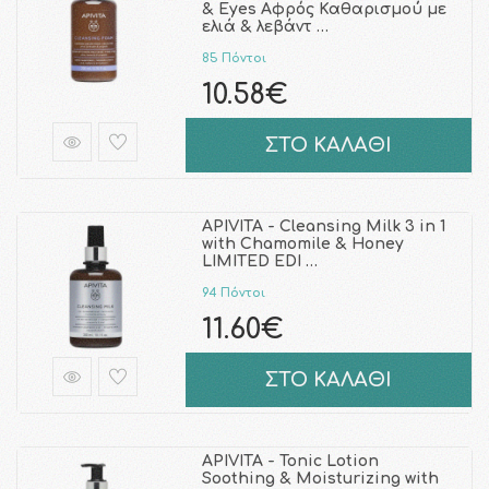
& Eyes Αφρός Καθαρισμού με
ελιά & λεβάντ …
85 Πόντοι
10.58€
ΣΤΟ ΚΑΛΑΘΙ
APIVITA - Cleansing Milk 3 in 1
with Chamomile & Honey
LIMITED EDI …
94 Πόντοι
11.60€
ΣΤΟ ΚΑΛΑΘΙ
APIVITA - Tonic Lotion
Soothing & Moisturizing with