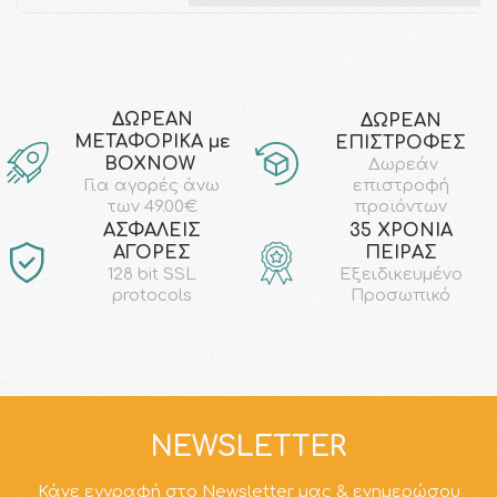
ΔΩΡΕΑΝ
ΔΩΡΕΑΝ
ΜΕΤΑΦΟΡΙΚΑ με
ΕΠΙΣΤΡΟΦΕΣ
ΒΟΧΝΟW
Δωρεάν
επιστροφή
Για αγορές άνω
προϊόντων
των 49.00€
AΣΦΑΛΕΙΣ
35 ΧΡΟΝΙΑ
ΑΓΟΡΕΣ
ΠΕΙΡΑΣ
128 bit SSL
Εξειδικευμένο
protocols
Προσωπικό
NEWSLETTER
Κάνε εγγραφή στο Newsletter μας & ενημερώσου