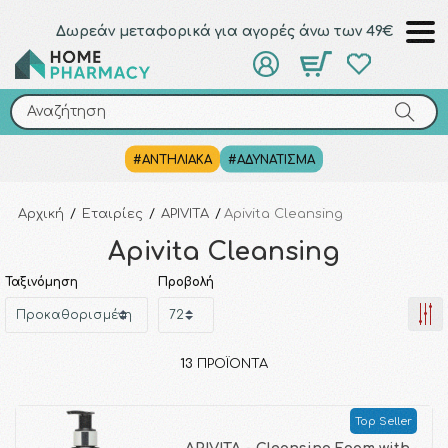
Δωρεάν μεταφορικά για αγορές άνω των 49€
Αναζήτηση
Αναζήτηση
#ΑΝΤΗΛΙΑΚΑ
#ΑΔΥΝΑΤΙΣΜΑ
Αρχική
/
Εταιρίες
/
APIVITA
/
Apivita Cleansing
Apivita Cleansing
Ταξινόμηση
Προβολή
13
ΠΡΟΪΌΝΤΑ
Top Seller