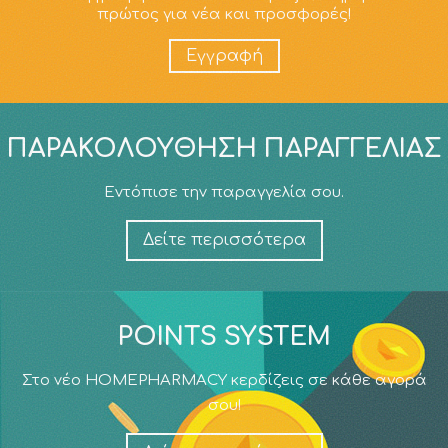
πρώτος για νέα και προσφορές!
Εγγραφή
ΠΑΡΑΚΟΛΟΎΘΗΣΗ ΠΑΡΑΓΓΕΛΊΑΣ
Εντόπισε την παραγγελία σου.
Δείτε περισσότερα
POINTS SYSTEM
Στο νέο HOMEPHARMACY κερδίζεις σε κάθε αγορά
σου!