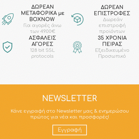
ΔΩΡΕΑΝ
ΔΩΡΕΑΝ
ΜΕΤΑΦΟΡΙΚΑ με
ΕΠΙΣΤΡΟΦΕΣ
ΒΟΧΝΟW
Δωρεάν
επιστροφή
Για αγορές άνω
προϊόντων
των 49.00€
AΣΦΑΛΕΙΣ
35 ΧΡΟΝΙΑ
ΑΓΟΡΕΣ
ΠΕΙΡΑΣ
128 bit SSL
Εξειδικευμένο
protocols
Προσωπικό
NEWSLETTER
Κάνε εγγραφή στο Newsletter μας & ενημερώσου
πρώτος για νέα και προσφορές!
Εγγραφή