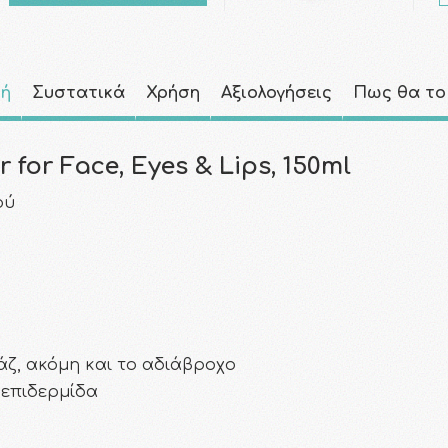
φή
Συστατικά
Χρήση
Αξιολογήσεις
Πως θα το
r for Face, Eyes & Lips, 150ml
ού
άζ, ακόμη και το αδιάβροχο
 επιδερμίδα