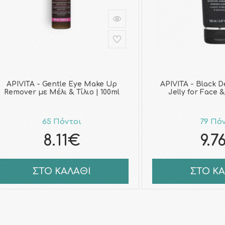
APIVITA - Gentle Eye Make Up
APIVITA - Black 
Remover με Μέλι & Τίλιο | 100ml
Jelly for Face &
65 Πόντοι
79 Πό
8.11€
9.7
ΣΤΟ ΚΑΛΑΘΙ
ΣΤΟ Κ