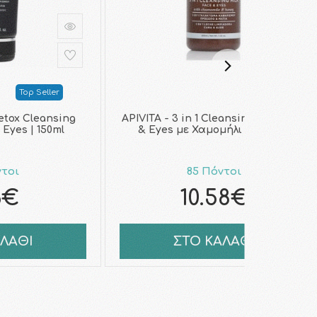
Top Seller
Detox Cleansing
APIVITA - 3 in 1 Cleansing Milk Face
 Eyes | 150ml
& Eyes με Χαμομήλι & Μέλι …
ντοι
85 Πόντοι
6€
10.58€
ΑΛΑΘΙ
ΣΤΟ ΚΑΛΑΘΙ