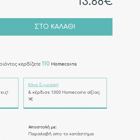
13.68€
ΣΤΟ ΚΑΛΑΘΙ
110
οϊόντος κερδίζετε
Homecoins
Κάνε Εγγραφή
εις!
& κέρδισε 1.000 Homecoins αξίας
1€
Αποστολή με:
Παραλαβή απο το κατάστημα