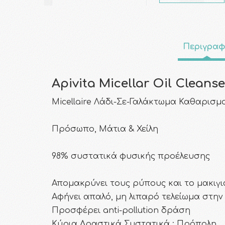
Περιγρα
Apivita Micellar Oil Cleanse
Micellaire Λάδι-Σε-Γαλάκτωμα Καθαρισμ
Πρόσωπο, Μάτια & Χείλη
98% συστατικά φυσικής προέλευσης
Απομακρύνει τους ρύπους και το μακιγι
Αφήνει απαλό, μη λιπαρό τελείωμα στην
Προσφέρει anti-pollution δράση
Κύρια Δραστικά Συστατικά : Πρόπολη