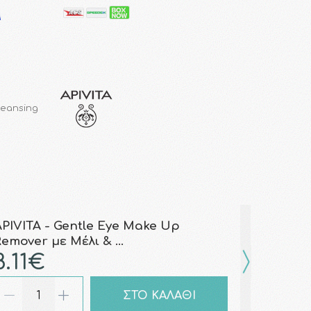
leansing
APIVITA - Gentle Eye Make Up
Remover με Μέλι & …
8.11€
ΣΤΟ ΚΑΛΑΘΙ