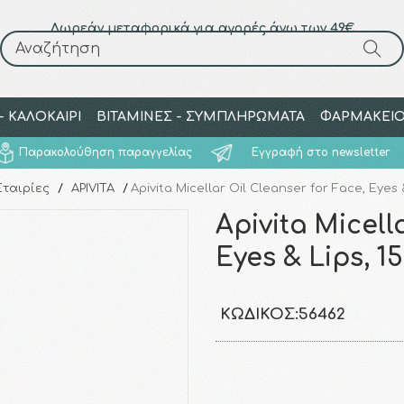
Δωρεάν μεταφορικά για αγορές άνω των 49€
Αναζήτηση
Αναζήτηση
 ΚΑΛΟΚΑΙΡΙ
ΒΙΤΑΜΙΝΕΣ - ΣΥΜΠΛΗΡΩΜΑΤΑ
ΦΑΡΜΑΚΕΙ
Παρακολούθηση παραγγελίας
Εγγραφή στο newsletter
Εταιρίες
/
APIVITA
/
Apivita Micellar Oil Cleanser for Face, Eyes 
Apivita Micell
Eyes & Lips, 1
ΚΩΔΙΚΌΣ:
56462