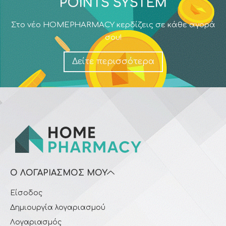
POINTS SYSTEM
Στο νέο HOMEPHARMACY κερδίζεις σε κάθε αγορά
σου!
Δείτε περισσότερα
Ο ΛΟΓΑΡΙΑΣΜΌΣ ΜΟΥ
Είσοδος
Δημιουργία λογαριασμού
Λογαριασμός