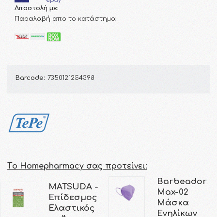
Αποστολή με:
Παραλαβή απο το κατάστημα
Barcode:
7350121254398
Τo Homepharmacy σας προτείνει:
Barbeador
MATSUDA -
Max-02
Επίδεσμος
Μάσκα
Ελαστικός
Ενηλίκων