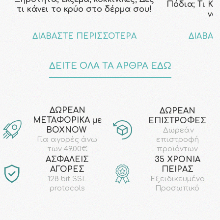
Πόδια; Τι Κ
τι κάνει το κρύο στο δέρμα σου!
να
ΔΙΑΒΑΣΤΕ ΠΕΡΙΣΣΟΤΕΡΑ
ΔΙΑΒΑΣ
ΔΕΙΤΕ ΟΛΑ ΤΑ ΑΡΘΡΑ ΕΔΩ
ΔΩΡΕΑΝ
ΔΩΡΕΑΝ
ΜΕΤΑΦΟΡΙΚΑ με
ΕΠΙΣΤΡΟΦΕΣ
ΒΟΧΝΟW
Δωρεάν
επιστροφή
Για αγορές άνω
προϊόντων
των 49.00€
AΣΦΑΛΕΙΣ
35 ΧΡΟΝΙΑ
ΑΓΟΡΕΣ
ΠΕΙΡΑΣ
128 bit SSL
Εξειδικευμένο
protocols
Προσωπικό