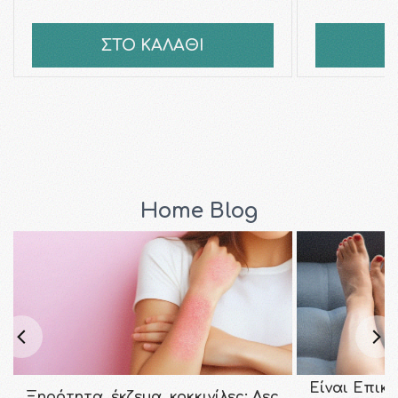
ΣΤΟ ΚΑΛΑΘΙ
Σ
Home Blog
Είναι Επικ
Ξηρότητα, έκζεμα, κοκκινίλες; Δες