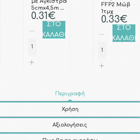
με Άγκιστρα
FFP2 Μώβ
5cmx4,5m …
1τμχ
0.31€
0.33€
ΣΤΟ
ΣΤΟ
ΚΑΛΑΘΙ
ΚΑΛΑΘΙ
Περιγραφή
Χρήση
Αξιολογήσεις