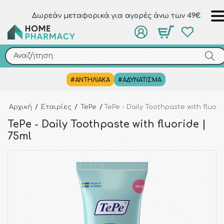
Δωρεάν μεταφορικά για αγορές άνω των 49€
Αναζήτηση
Αναζήτηση
#ΑΝΤΗΛΙΑΚΑ
#ΑΔΥΝΑΤΙΣΜΑ
Αρχική
/
Εταιρίες
/
TePe
/
TePe - Daily Toothpaste with fluori
TePe - Daily Toothpaste with fluoride |
75ml