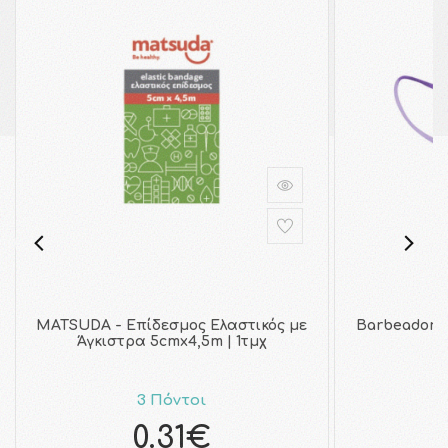
MATSUDA - Επίδεσμος Ελαστικός με
Barbeador 
Άγκιστρα 5cmx4,5m | 1τμχ
F
3 Πόντοι
0.31€