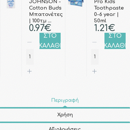
JOHNSON -
Pro Kids
Cotton Buds
Toothpaste
Μπατονέτες
0-6 year |
| 100τμ …
50ml
0.97€
1.21€
ΣΤΟ
ΣΤΟ
ΚΑΛΑΘΙ
ΚΑΛΑΘΙ
Περιγραφή
Χρήση
Αξιολογήσεις