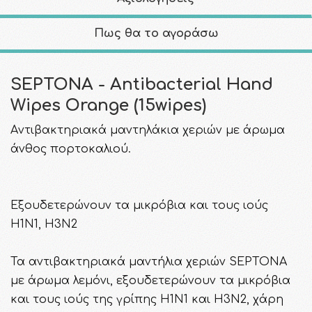
Πως θα το αγοράσω
SEPTONA - Antibacterial Hand
Wipes Orange (15wipes)
Aντιβακτηριακά μαντηλάκια χεριών με άρωμα
άνθος πορτοκαλιού.
Εξουδετερώνουν τα μικρόβια και τους ιούς
Η1Ν1, Η3Ν2
Τα αντιβακτηριακά μαντήλια χεριών SEPTONA
με άρωμα λεμόνι, εξουδετερώνουν τα μικρόβια
και τους ιούς της γρίπης Η1Ν1 και Η3Ν2, χάρη