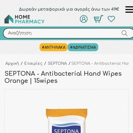
Δωρεάν μεταφορικά για αγορές άνω των 49€
Αναζήτηση
Αναζήτηση
#ΑΝΤΗΛΙΑΚΑ
#ΑΔΥΝΑΤΙΣΜΑ
Αρχική
/
Εταιρίες
/
SEPTONA
/
SEPTONA - Antibacterial Hand
SEPTONA - Antibacterial Hand Wipes
Orange | 15wipes