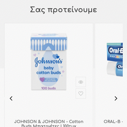
Σας προτείνουμε
JOHNSON & JOHNSON - Cotton
ORAL-B - P
Buds Μπατονέτες | 100τμχ