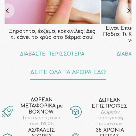
Είναι Επικ
Ξηρότητα, έκζεμα, κοκκινίλες; Δες
Πόδια; Τι Κ
τι κάνει το κρύο στο δέρμα σου!
να
ΔΙΑΒΑΣΤΕ ΠΕΡΙΣΣΟΤΕΡΑ
ΔΙΑΒΑΣ
ΔΕΙΤΕ ΟΛΑ ΤΑ ΑΡΘΡΑ ΕΔΩ
ΔΩΡΕΑΝ
ΔΩΡΕΑΝ
ΜΕΤΑΦΟΡΙΚΑ με
ΕΠΙΣΤΡΟΦΕΣ
ΒΟΧΝΟW
Δωρεάν
επιστροφή
Για αγορές άνω
προϊόντων
των 49.00€
AΣΦΑΛΕΙΣ
35 ΧΡΟΝΙΑ