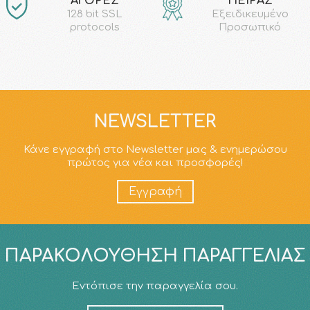
ΑΓΟΡΕΣ
ΠΕΙΡΑΣ
128 bit SSL
Εξειδικευμένο
protocols
Προσωπικό
NEWSLETTER
Κάνε εγγραφή στο Newsletter μας & ενημερώσου
πρώτος για νέα και προσφορές!
Εγγραφή
ΠΑΡΑΚΟΛΟΎΘΗΣΗ ΠΑΡΑΓΓΕΛΊΑΣ
Εντόπισε την παραγγελία σου.