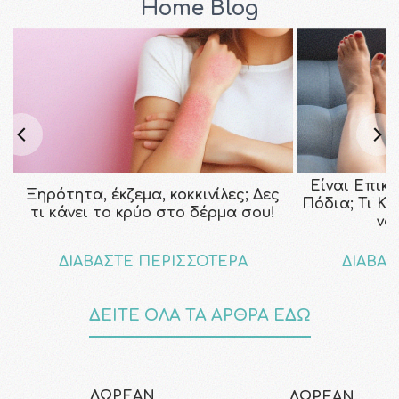
Home Blog
Είναι Επικ
Ξηρότητα, έκζεμα, κοκκινίλες; Δες
Πόδια; Τι Κ
τι κάνει το κρύο στο δέρμα σου!
να
ΔΙΑΒΑΣΤΕ ΠΕΡΙΣΣΟΤΕΡΑ
ΔΙΑΒΑΣ
ΔΕΙΤΕ ΟΛΑ ΤΑ ΑΡΘΡΑ ΕΔΩ
ΔΩΡΕΑΝ
ΔΩΡΕΑΝ