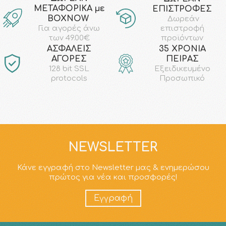
ΜΕΤΑΦΟΡΙΚΑ με
ΕΠΙΣΤΡΟΦΕΣ
ΒΟΧΝΟW
Δωρεάν
επιστροφή
Για αγορές άνω
προϊόντων
των 49.00€
AΣΦΑΛΕΙΣ
35 ΧΡΟΝΙΑ
ΑΓΟΡΕΣ
ΠΕΙΡΑΣ
128 bit SSL
Εξειδικευμένο
protocols
Προσωπικό
NEWSLETTER
Κάνε εγγραφή στο Newsletter μας & ενημερώσου
πρώτος για νέα και προσφορές!
Εγγραφή