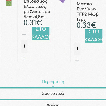
Επίδεσμος
Μάσκα
Ελαστικός
Ενηλίκων
με Άγκιστρα
FFP2 Μώβ
5cmx4,5m …
1τμχ
0.31€
0.33€
ΣΤΟ
ΣΤΟ
ΚΑΛΑΘΙ
ΚΑΛΑΘΙ
Περιγραφή
Συστατικά
Χρήση