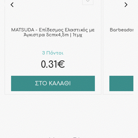
MATSUDA - Επίδεσμος Ελαστικός με
Barbeador 
Άγκιστρα 5cmx4,5m | 1τμχ
F
3 Πόντοι
0.31€
ΣΤΟ ΚΑΛΑΘΙ
Σ