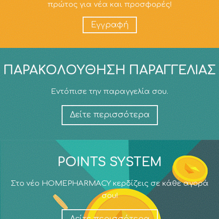
πρώτος για νέα και προσφορές!
Εγγραφή
ΠΑΡΑΚΟΛΟΎΘΗΣΗ ΠΑΡΑΓΓΕΛΊΑΣ
Εντόπισε την παραγγελία σου.
Δείτε περισσότερα
POINTS SYSTEM
Στο νέο HOMEPHARMACY κερδίζεις σε κάθε αγορά
σου!