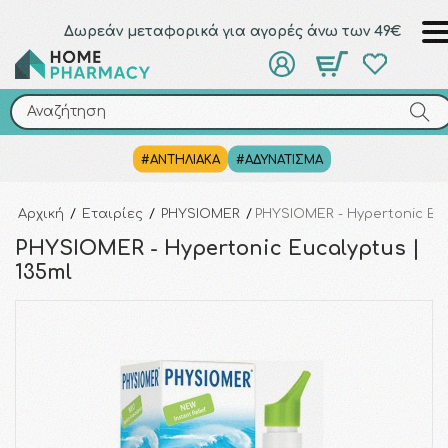
Δωρεάν μεταφορικά για αγορές άνω των 49€
Αναζήτηση
Αναζήτηση
#ΑΝΤΗΛΙΑΚΑ
#ΑΔΥΝΑΤΙΣΜΑ
Αρχική
/
Εταιρίες
/
PHYSIOMER
/
PHYSIOMER - Hypertonic Euc
PHYSIOMER - Hypertonic Eucalyptus |
135ml