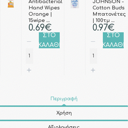
Antibacterial
JOHNSON -
Hand Wipes
Cotton Buds
Orange |
Μπατονέτες
15wipe …
| 100τμ …
0.69€
0.97€
ΣΤΟ
ΣΤΟ
ΚΑΛΑΘΙ
ΚΑΛΑΘΙ
Περιγραφή
Χρήση
Αξιολογήσεις