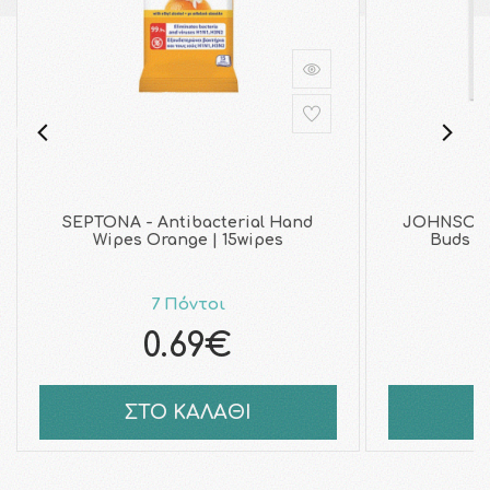
SEPTONA - Antibacterial Hand
JOHNSON 
Wipes Orange | 15wipes
Buds Μ
7 Πόντοι
0.69€
ΣΤΟ ΚΑΛΑΘΙ
Σ