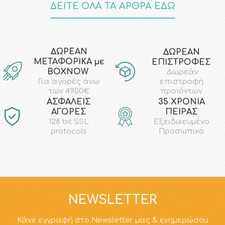
ΔΕΙΤΕ ΟΛΑ ΤΑ ΑΡΘΡΑ ΕΔΩ
ΔΩΡΕΑΝ
ΔΩΡΕΑΝ
ΜΕΤΑΦΟΡΙΚΑ με
ΕΠΙΣΤΡΟΦΕΣ
ΒΟΧΝΟW
Δωρεάν
επιστροφή
Για αγορές άνω
προϊόντων
των 49.00€
AΣΦΑΛΕΙΣ
35 ΧΡΟΝΙΑ
ΑΓΟΡΕΣ
ΠΕΙΡΑΣ
128 bit SSL
Εξειδικευμένο
protocols
Προσωπικό
NEWSLETTER
Κάνε εγγραφή στο Newsletter μας & ενημερώσου