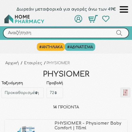
Δωρεάν μεταφορικά για αγορές άνω των 49€
Αναζήτηση
Αναζήτηση
#ΑΝΤΗΛΙΑΚΑ
#ΑΔΥΝΑΤΙΣΜΑ
Αρχική
/
Εταιρίες
/
PHYSIOMER
PHYSIOMER
Ταξινόμηση
Προβολή
14
ΠΡΟΪΌΝΤΑ
PHYSIOMER - Physiomer Baby
Comfort | 115ml