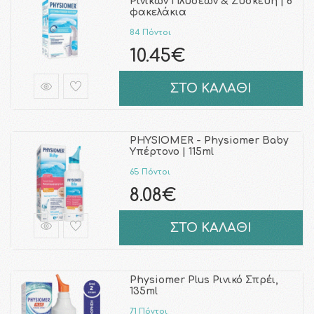
Ρινικών Πλύσεων & Συσκευή | 6
φακελάκια
84 Πόντοι
10.45€
ΣΤΟ ΚΑΛΑΘΙ
PHYSIOMER - Physiomer Baby
Υπέρτονο | 115ml
65 Πόντοι
8.08€
ΣΤΟ ΚΑΛΑΘΙ
Physiomer Plus Ρινικό Σπρέι,
135ml
71 Πόντοι