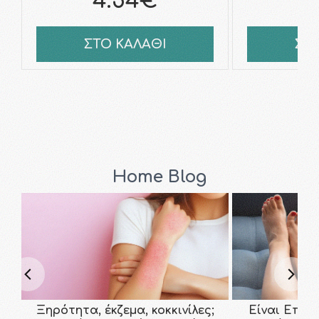
4.54€
4
ΣΤΟ ΚΑΛΑΘΙ
ΣΤ
Home Blog
Ξηρότητα, έκζεμα, κοκκινίλες;
Είναι Επικ