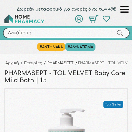
Δωρεάν μεταφορικά για αγορές άνω των 49€
Αναζήτηση
Αναζήτηση
#ΑΝΤΗΛΙΑΚΑ
#ΑΔΥΝΑΤΙΣΜΑ
Αρχική
/
Εταιρίες
/
PHARMASEPT
/
PHARMASEPT - TOL VELVET B
PHARMASEPT - TOL VELVET Baby Care
Mild Bath | 1lt
Top Seller