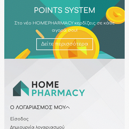
POINTS SYSTEM
Στο νέο HOMEPHARMACY κερδίζεις σε κάθε
αγορά σου!
Δείτε περισσότερα
Ο ΛΟΓΑΡΙΑΣΜΌΣ ΜΟΥ
Είσοδος
Δημιουργία λογαριασμού