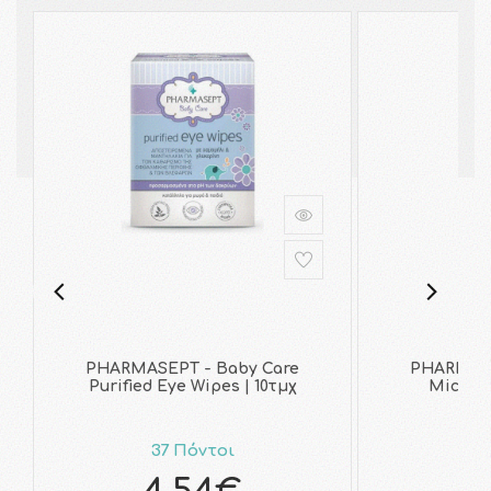
PHARMASEPT - Baby Care
PHARMASE
Purified Eye Wipes | 10τμχ
Micella
37 Πόντοι
3