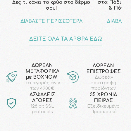
Δες τι κάνει το κρύο στο δέρμα
στα Πόδια; Τ
σου!
& Πότε ν
ΔΙΑΒΑΣΤΕ ΠΕΡΙΣΣΟΤΕΡΑ
ΔΙΑΒΑΣΤ
ΔΕΙΤΕ ΟΛΑ ΤΑ ΑΡΘΡΑ ΕΔΩ
ΔΩΡΕΑΝ
ΔΩΡΕΑΝ
ΜΕΤΑΦΟΡΙΚΑ
ΕΠΙΣΤΡΟΦΕΣ
με ΒΟΧΝΟW
Δωρεάν
επιστροφή
Για αγορές άνω
προϊόντων
των 49.00€
AΣΦΑΛΕΙΣ
35 ΧΡΟΝΙΑ
ΑΓΟΡΕΣ
ΠΕΙΡΑΣ
128 bit SSL
Εξειδικευμένο
protocols
Προσωπικό