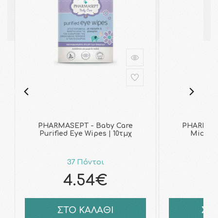
PHARMASEPT - Baby Care
PHARMASE
Purified Eye Wipes | 10τμχ
Micella
37 Πόντοι
3
4.54€
4
ΣΤΟ ΚΑΛΑΘΙ
ΣΤ