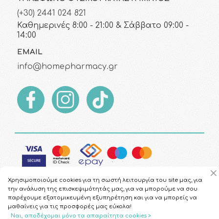
(+30) 2441 024 821
Καθημερινές 8:00 - 21:00 & Σάββατο 09:00 -
14:00
EMAIL
info@homepharmacy.gr
Χρησιμοποιούμε cookies για τη σωστή λειτουργία του site μας, για
την ανάλυση της επισκεψιμότητάς μας, για να μπορούμε να σου
παρέχουμε εξατομικευμένη εξυπηρέτηση και για να μπορείς να
μαθαίνεις για τις προσφορές μας εύκολα!
Copyright © 2026
HomePharmacy.gr
Ναι, αποδέχομαι μόνο τα απαραίτητα cookies >