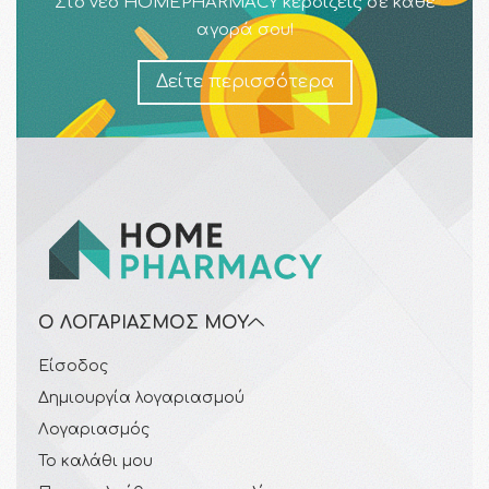
Στο νέο HOMEPHARMACY κερδίζεις σε κάθε
αγορά σου!
Δείτε περισσότερα
Ο ΛΟΓΑΡΙΑΣΜΌΣ ΜΟΥ
Είσοδος
Δημιουργία λογαριασμού
Λογαριασμός
Το καλάθι μου