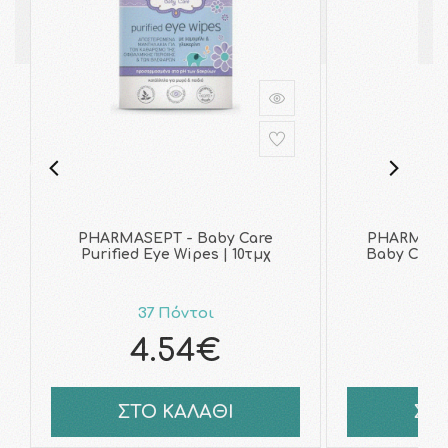
PHARMASEPT - Baby Care
PHARMASE
Purified Eye Wipes | 10τμχ
Baby Care N
37 Πόντοι
4
4.54€
5
ΣΤΟ ΚΑΛΑΘΙ
ΣΤ