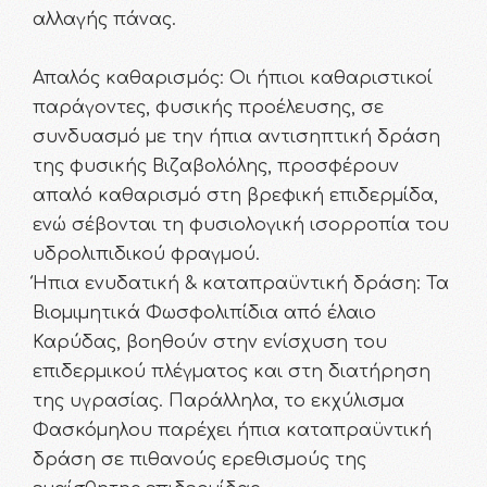
αλλαγής πάνας.
Απαλός καθαρισμός: Οι ήπιοι καθαριστικοί
παράγοντες, φυσικής προέλευσης, σε
συνδυασµό µε την ήπια αντισηπτική δράση
της φυσικής Βιζαβολόλης, προσφέρουν
απαλό καθαρισµό στη βρεφική επιδερµίδα,
ενώ σέβονται τη φυσιολογική ισορροπία του
υδρολιπιδικού φραγµού.
Ήπια ενυδατική & καταπραϋντική δράση: Τα
Βιοµιµητικά Φωσφολιπίδια από έλαιο
Καρύδας, βοηθούν στην ενίσχυση του
επιδερµικού πλέγµατος και στη διατήρηση
της υγρασίας. Παράλληλα, το εκχύλισµα
Φασκόµηλου παρέχει ήπια καταπραϋντική
δράση σε πιθανούς ερεθισµούς της