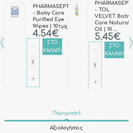
PHARMASEPT
PHARMASEPT
- TOL
- Baby Care
VELVET Baby
Purified Eye
Care Natural
Wipes | 10τμχ
Oil | 10 …
4.54€
5.45€
ΣΤΟ
ΣΤΟ
ΚΑΛΑΘΙ
ΚΑΛΑΘΙ
Περιγραφή
Αξιολογήσεις