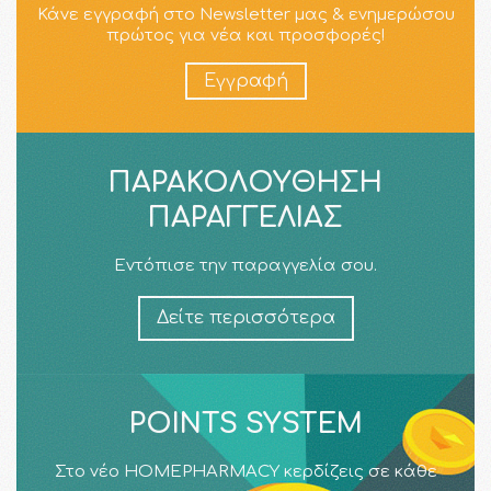
Κάνε εγγραφή στο Newsletter μας & ενημερώσου
πρώτος για νέα και προσφορές!
Εγγραφή
ΠΑΡΑΚΟΛΟΎΘΗΣΗ
ΠΑΡΑΓΓΕΛΊΑΣ
Εντόπισε την παραγγελία σου.
Δείτε περισσότερα
POINTS SYSTEM
Στο νέο HOMEPHARMACY κερδίζεις σε κάθε