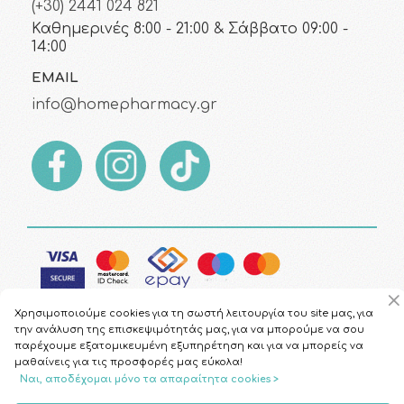
(+30) 2441 024 821
Καθημερινές 8:00 - 21:00 & Σάββατο 09:00 -
14:00
EMAIL
info@homepharmacy.gr
Χρησιμοποιούμε cookies για τη σωστή λειτουργία του site μας, για
την ανάλυση της επισκεψιμότητάς μας, για να μπορούμε να σου
παρέχουμε εξατομικευμένη εξυπηρέτηση και για να μπορείς να
μαθαίνεις για τις προσφορές μας εύκολα!
Copyright © 2026
HomePharmacy.gr
Ναι, αποδέχομαι μόνο τα απαραίτητα cookies >