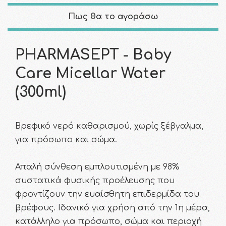
Πως θα το αγοράσω
PHARMASEPT - Baby
Care Micellar Water
(300ml)
Βρεφικό νερό καθαρισµού, χωρίς ξέβγαλµα,
για πρόσωπο και σώµα.
Απαλή σύνθεση εµπλουτισµένη µε 98%
συστατικά φυσικής προέλευσης που
φροντίζουν την ευαίσθητη επιδερµίδα του
βρέφους. Ιδανικό για χρήση από την 1η µέρα,
κατάλληλο για πρόσωπο, σώµα και περιοχή