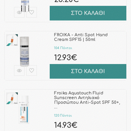
ΣΤΟ ΚΑΛΑΘΙ
FROIKA - Anti Spot Hand
Cream SPF15 | 50ml
104 Πόντοι
12.93€
ΣΤΟ ΚΑΛΑΘΙ
Froika Aquatouch Fluid
Sunscreen Αντηλιακό
Προσώπου Anti-Spot SPF 50+,
…
120 Πόντοι
14.93€