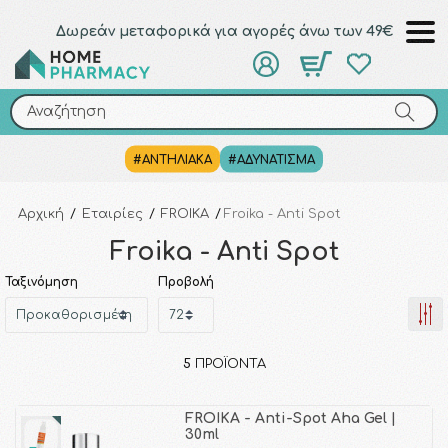
Δωρεάν μεταφορικά για αγορές άνω των 49€
Αναζήτηση
Αναζήτηση
#ΑΝΤΗΛΙΑΚΑ
#ΑΔΥΝΑΤΙΣΜΑ
Αρχική
/
Εταιρίες
/
FROIKA
/
Froika - Anti Spot
Froika - Anti Spot
Ταξινόμηση
Προβολή
5
ΠΡΟΪΌΝΤΑ
FROIKA - Anti-Spot Aha Gel |
30ml