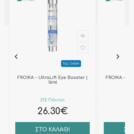
Top Seller
FROIKA - UltraLift Eye Booster |
FROIKA - Hya
16ml
212 Πόντοι
21
26.30€
2
ΣΤΟ ΚΑΛΑΘΙ
ΣΤ