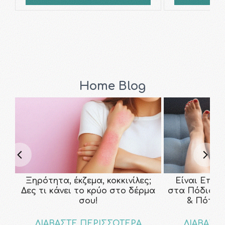
Home Blog
Ξηρότητα, έκζεμα, κοκκινίλες;
Είναι Επικ
Δες τι κάνει το κρύο στο δέρμα
στα Πόδια; Τ
σου!
& Πότε ν
ΔΙΑΒΑΣΤΕ ΠΕΡΙΣΣΟΤΕΡΑ
ΔΙΑΒΑΣΤ