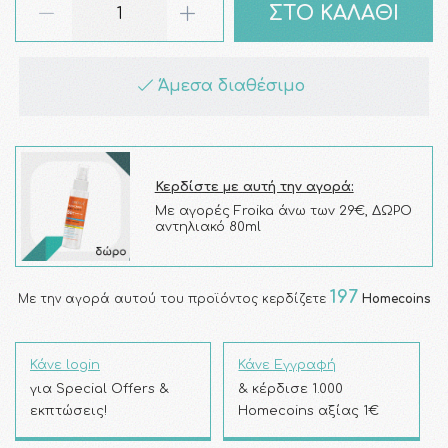
ΣΤΟ ΚΑΛΑΘΙ
Άμεσα διαθέσιμο
Κερδίστε με αυτή την αγορά:
Με αγορές Froika άνω των 29€, ΔΩΡΟ
αντηλιακό 80ml
197
Με την αγορά αυτού του προϊόντος κερδίζετε
Homecoins
Κάνε login
Κάνε Εγγραφή
για Special Offers &
& κέρδισε 1.000
εκπτώσεις!
Homecoins αξίας 1€