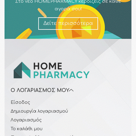
Στο νέο HOMEPHARMACY κερδίζεις σε κάθε
αγορά σου!
Δείτε περισσότερα
Ο ΛΟΓΑΡΙΑΣΜΌΣ ΜΟΥ
Είσοδος
Δημιουργία λογαριασμού
Λογαριασμός
Το καλάθι μου