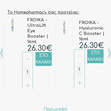
Τo Homepharmacy σας προτείνει:
FROIKA -
FROIKA -
UltraLift
Hyaluronic
Eye
C Booster |
Booster |
16ml
16ml
26.30€
26.30€
ΣΤΟ
ΣΤΟ
ΚΑΛΑΘΙ
ΚΑΛΑΘΙ
Περιγραφή