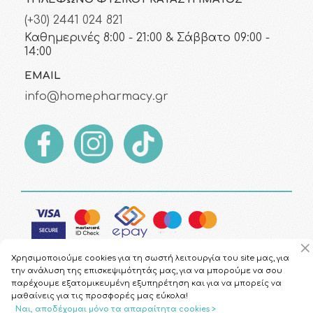
(+30) 2441 024 821
Καθημερινές 8:00 - 21:00 & Σάββατο 09:00 -
14:00
EMAIL
info@homepharmacy.gr
Χρησιμοποιούμε cookies για τη σωστή λειτουργία του site μας, για
την ανάλυση της επισκεψιμότητάς μας, για να μπορούμε να σου
παρέχουμε εξατομικευμένη εξυπηρέτηση και για να μπορείς να
μαθαίνεις για τις προσφορές μας εύκολα!
Copyright © 2026
HomePharmacy.gr
Ναι, αποδέχομαι μόνο τα απαραίτητα cookies >