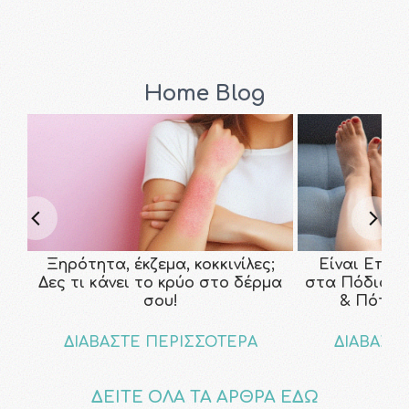
Home Blog
Ξηρότητα, έκζεμα, κοκκινίλες;
Είναι Επικ
Δες τι κάνει το κρύο στο δέρμα
στα Πόδια; Τ
σου!
& Πότε ν
ΔΙΑΒΑΣΤΕ ΠΕΡΙΣΣΟΤΕΡΑ
ΔΙΑΒΑΣΤ
ΔΕΙΤΕ ΟΛΑ ΤΑ ΑΡΘΡΑ ΕΔΩ