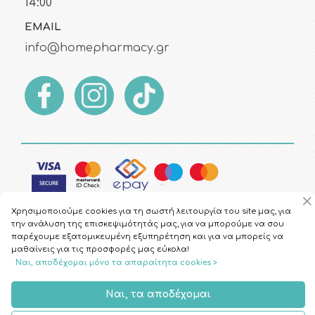
14:00
EMAIL
info@homepharmacy.gr
Χρησιμοποιούμε cookies για τη σωστή λειτουργία του site μας, για
την ανάλυση της επισκεψιμότητάς μας, για να μπορούμε να σου
παρέχουμε εξατομικευμένη εξυπηρέτηση και για να μπορείς να
μαθαίνεις για τις προσφορές μας εύκολα!
Copyright © 2026
HomePharmacy.gr
Ναι, αποδέχομαι μόνο τα απαραίτητα cookies >
Ναι, τα αποδέχομαι