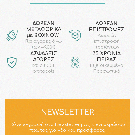
ΔΩΡΕΑΝ
ΔΩΡΕΑΝ
ΜΕΤΑΦΟΡΙΚΑ
ΕΠΙΣΤΡΟΦΕΣ
με ΒΟΧΝΟW
Δωρεάν
επιστροφή
Για αγορές άνω
προϊόντων
των 49.00€
AΣΦΑΛΕΙΣ
35 ΧΡΟΝΙΑ
ΑΓΟΡΕΣ
ΠΕΙΡΑΣ
128 bit SSL
Εξειδικευμένο
protocols
Προσωπικό
NEWSLETTER
Κάνε εγγραφή στο Newsletter μας & ενημερώσου
πρώτος για νέα και προσφορές!