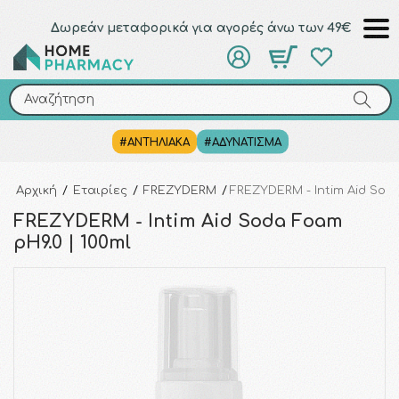
Δωρεάν μεταφορικά για αγορές άνω των 49€
Αναζήτηση
Αναζήτηση
#ΑΝΤΗΛΙΑΚΑ
#ΑΔΥΝΑΤΙΣΜΑ
Αρχική
/
Εταιρίες
/
FREZYDERM
/
FREZYDERM - Intim Aid Soda
FREZYDERM - Intim Aid Soda Foam
pH9.0 | 100ml