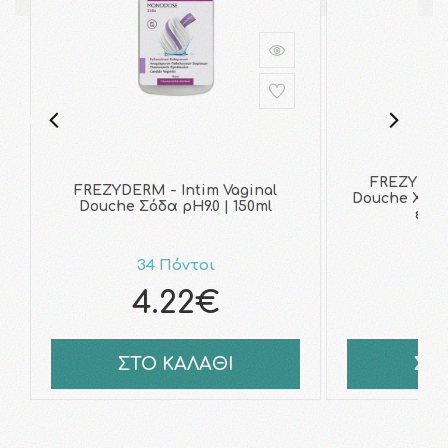
FREZYDERM
FREZYDERM - Intim Vaginal
Douche Χαμο
Douche Σόδα pH9.0 | 150ml
εχιν
34 Πόντοι
4
4.22€
ΣΤΟ ΚΑΛΑΘΙ
ΣΤ