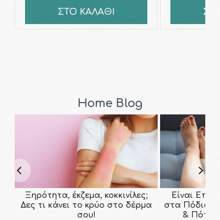
ΣΤΟ ΚΑΛΑΘΙ
ΣΤ
Home Blog
Ξηρότητα, έκζεμα, κοκκινίλες;
Είναι Επικ
Δες τι κάνει το κρύο στο δέρμα
στα Πόδια; Τ
σου!
& Πότε ν