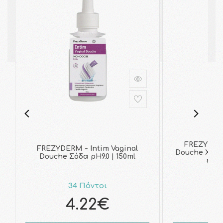
FREZYDERM
FREZYDERM - Intim Vaginal
Douche Χαμο
Douche Σόδα pH9.0 | 150ml
εχιν
34 Πόντοι
4
4.22€