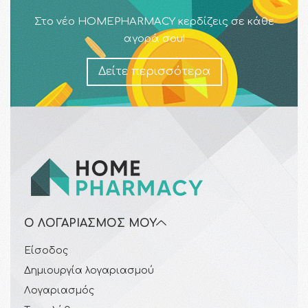
Στο νέο HOMEPHARMACY κερδίζεις σε κάθε
αγορά σου!
Δείτε περισσότερα
Ο ΛΟΓΑΡΙΑΣΜΌΣ ΜΟΥ
Είσοδος
Δημιουργία λογαριασμού
Λογαριασμός