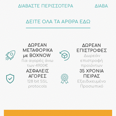
ΔΙΑΒΑΣΤΕ ΠΕΡΙΣΣΟΤΕΡΑ
ΔΙΑΒΑΣΤ
ΔΕΙΤΕ ΟΛΑ ΤΑ ΑΡΘΡΑ ΕΔΩ
ΔΩΡΕΑΝ
ΔΩΡΕΑΝ
ΜΕΤΑΦΟΡΙΚΑ
ΕΠΙΣΤΡΟΦΕΣ
με ΒΟΧΝΟW
Δωρεάν
επιστροφή
Για αγορές άνω
προϊόντων
των 49.00€
AΣΦΑΛΕΙΣ
35 ΧΡΟΝΙΑ
ΑΓΟΡΕΣ
ΠΕΙΡΑΣ
128 bit SSL
Εξειδικευμένο
protocols
Προσωπικό