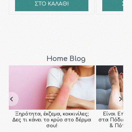
ΣΤΟ ΚΑΛΑΘΙ
ΣΤ
Home Blog
Ξηρότητα, έκζεμα, κοκκινίλες;
Είναι Επικ
Δες τι κάνει το κρύο στο δέρμα
στα Πόδια; Τ
σου!
& Πότε ν