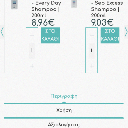
- Every Day
- Seb Excess
Shampoo |
Shampoo |
200ml
200ml
8.96€
9.03€
ΣΤΟ
ΣΤΟ
ΚΑΛΑΘΙ
ΚΑΛΑΘΙ
Περιγραφή
Χρήση
Αξιολογήσεις