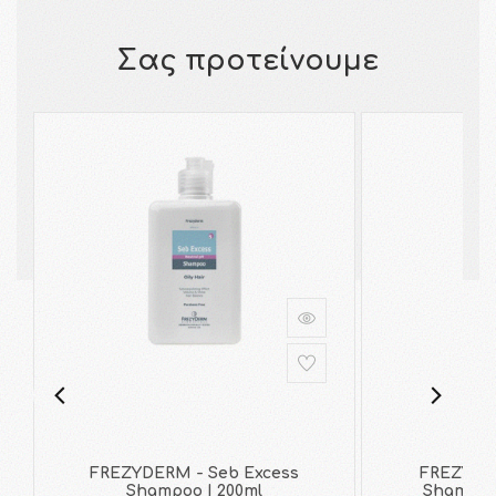
Σας προτείνουμε
FREZYDERM - Seb Excess
FREZYDER
Shampoo | 200ml
Shampoo