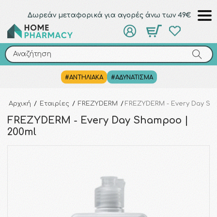
Δωρεάν μεταφορικά για αγορές άνω των 49€
Αναζήτηση
Αναζήτηση
#ΑΝΤΗΛΙΑΚΑ
#ΑΔΥΝΑΤΙΣΜΑ
Αρχική
/
Εταιρίες
/
FREZYDERM
/
FREZYDERM - Every Day Sh
FREZYDERM - Every Day Shampoo |
200ml