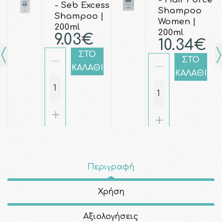
- Seb Excess
Shampoo
Shampoo |
Women |
200ml
200ml
9.03€
10.34€
ΣΤΟ
ΣΤΟ
ΚΑΛΑΘΙ
ΚΑΛΑΘΙ
Περιγραφή
Χρήση
Αξιολογήσεις