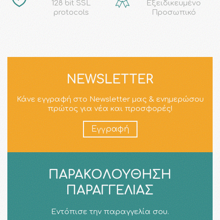
128 bit SSL
Εξειδικευμένο
protocols
Προσωπικό
NEWSLETTER
Κάνε εγγραφή στο Newsletter μας & ενημερώσου
πρώτος για νέα και προσφορές!
Εγγραφή
ΠΑΡΑΚΟΛΟΎΘΗΣΗ
ΠΑΡΑΓΓΕΛΊΑΣ
Εντόπισε την παραγγελία σου.