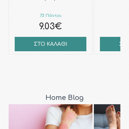
73 Πόντοι
8
9.03€
1
ΣΤΟ ΚΑΛΑΘΙ
ΣΤ
Home Blog