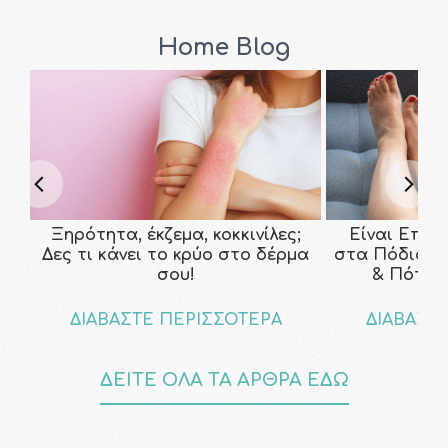
Home Blog
Ξηρότητα, έκζεμα, κοκκινίλες;
Είναι Επικ
Δες τι κάνει το κρύο στο δέρμα
στα Πόδια; Τ
σου!
& Πότε ν
ΔΙΑΒΑΣΤΕ ΠΕΡΙΣΣΟΤΕΡΑ
ΔΙΑΒΑΣΤ
ΔΕΙΤΕ ΟΛΑ ΤΑ ΑΡΘΡΑ ΕΔΩ