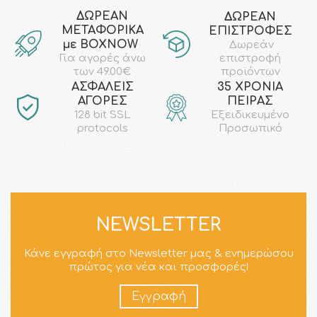
ΔΩΡΕΑΝ
ΔΩΡΕΑΝ
ΜΕΤΑΦΟΡΙΚΑ
ΕΠΙΣΤΡΟΦΕΣ
με ΒΟΧΝΟW
Δωρεάν
επιστροφή
Για αγορές άνω
προϊόντων
των 49.00€
AΣΦΑΛΕΙΣ
35 ΧΡΟΝΙΑ
ΑΓΟΡΕΣ
ΠΕΙΡΑΣ
128 bit SSL
Εξειδικευμένο
protocols
Προσωπικό
NEWSLETTER
Κάνε εγγραφή στο Newsletter μας & ενημερώσου
πρώτος για νέα και προσφορές!
Εγγραφή