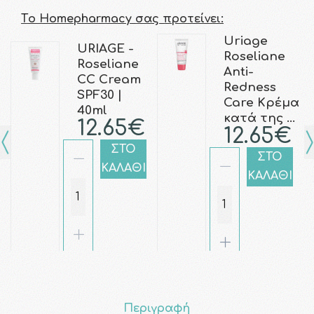
Τo Homepharmacy σας προτείνει:
Uriage
URIAGE -
Roseliane
Roseliane
Anti-
CC Cream
Redness
SPF30 |
Care Κρέμα
40ml
κατά της …
12.65€
12.65€
ΣΤΟ
ΣΤΟ
ΚΑΛΑΘΙ
ΚΑΛΑΘΙ
Περιγραφή