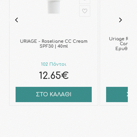
Uriage Rose
URIAGE - Roseliane CC Cream
Care Κ
SPF30 | 40ml
Ερυθρότη
102 Πόντοι
10
12.65€
1
ΣΤΟ ΚΑΛΑΘΙ
ΣΤ