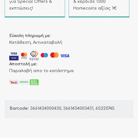
για Special Offers &
& κέρδισε 1.000
εκπτώσεις!
Homecoins αξίας 1€
Εύκολη πληρωμή με:
Κατάθεση, Αντικαταβολή
Αποστολή με:
Παραλαβή απο το κατάστημα
Barcode:
3661434000430, 3661434003431, 65220745