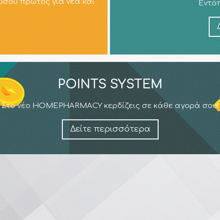
ώσου πρώτος για νέα και
Εντόπ
POINTS SYSTEM
Στο νέο HOMEPHARMACY κερδίζεις σε κάθε αγορά σου!
Δείτε περισσότερα