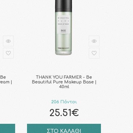
 Be
THANK YOU FARMER - Be
ream |
Beautiful Pure Makeup Base |
40ml
206 Πόντοι
25.51€
ΣΤΟ ΚΑΛΑΘΙ