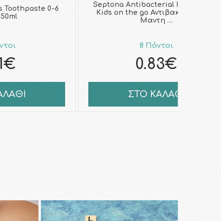
Septona Antibacterial Hand Wipes
s Toothpaste 0-6
Kids on the go Αντιβακτηριδιακά
 50ml
Μαντη …
ντοι
8 Πόντοι
21€
0.83€
ΑΛΑΘΙ
ΣΤΟ ΚΑΛΑΘΙ