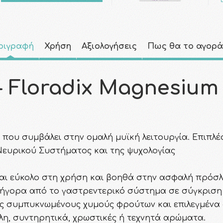
ριγραφή
Χρήση
Αξιολογήσεις
Πως θα το αγορ
Floradix Magnesium 
ο που συμβάλει στην ομαλή μυϊκή λειτουργία. Επιπλ
 Νευρικού Συστήματος και της ψυχολογίας
ναι εύκολο στη χρήση και βοηθά στην ασφαλή πρόσ
ρήγορα από το γαστρεντερικό σύστημα σε σύγκριση 
υς συμπυκνωμένους χυμούς φρούτων και επιλεγμένα
όλη, συντηρητικά, χρωστικές ή τεχνητά αρώματα.