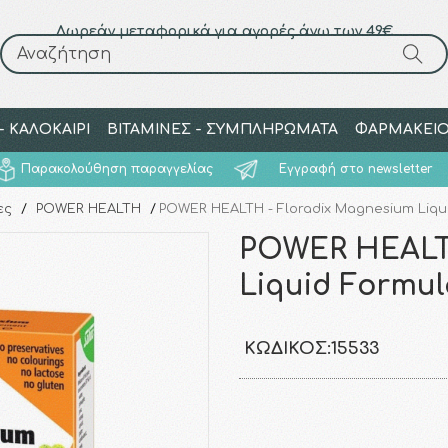
Δωρεάν μεταφορικά για αγορές άνω των 49€
Αναζήτηση
Αναζήτηση
 ΚΑΛΟΚΑΙΡΙ
ΒΙΤΑΜΙΝΕΣ - ΣΥΜΠΛΗΡΩΜΑΤΑ
ΦΑΡΜΑΚΕΙ
Παρακολούθηση παραγγελίας
Εγγραφή στο newsletter
ες
/
POWER HEALTH
/
POWER HEALTH - Floradix Magnesium Liqui
POWER HEALTH
Liquid Formul
ΚΩΔΙΚΌΣ:
15533