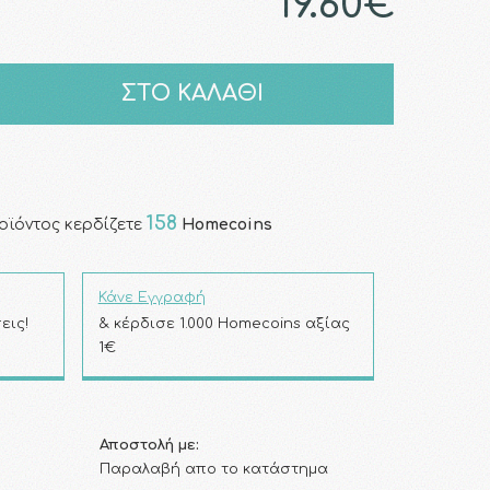
19.60€
ΣΤΟ ΚΑΛΑΘΙ
158
οϊόντος κερδίζετε
Homecoins
Κάνε Εγγραφή
εις!
& κέρδισε 1.000 Homecoins αξίας
1€
Αποστολή με:
Παραλαβή απο το κατάστημα