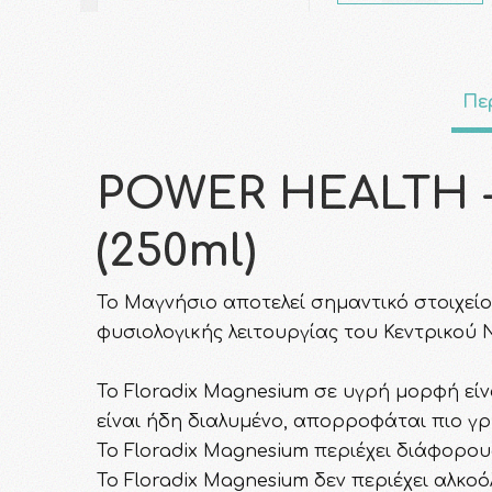
Πε
POWER HEALTH - 
(250ml)
Το Μαγνήσιο αποτελεί σημαντικό στοιχεί
φυσιολογικής λειτουργίας του Κεντρικού
Το Floradix Magnesium σε υγρή μορφή εί
είναι ήδη διαλυμένο, απορροφάται πιο γ
Το Floradix Magnesium περιέχει διάφορο
Το Floradix Magnesium δεν περιέχει αλκο