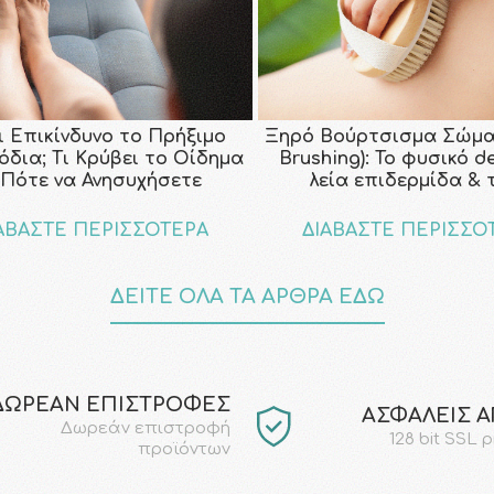
ι Επικίνδυνο το Πρήξιμο
Ξηρό Βούρτσισμα Σώμα
όδια; Τι Κρύβει το Οίδημα
Brushing): Το φυσικό d
 Πότε να Ανησυχήσετε
λεία επιδερμίδα & 
ΑΒΑΣΤΕ ΠΕΡΙΣΣΟΤΕΡΑ
ΔΙΑΒΑΣΤΕ ΠΕΡΙΣΣΟ
ΔΕΙΤΕ ΟΛΑ ΤΑ ΑΡΘΡΑ ΕΔΩ
ΔΩΡΕΑΝ ΕΠΙΣΤΡΟΦΕΣ
AΣΦΑΛΕΙΣ 
Δωρεάν επιστροφή
128 bit SSL 
προϊόντων