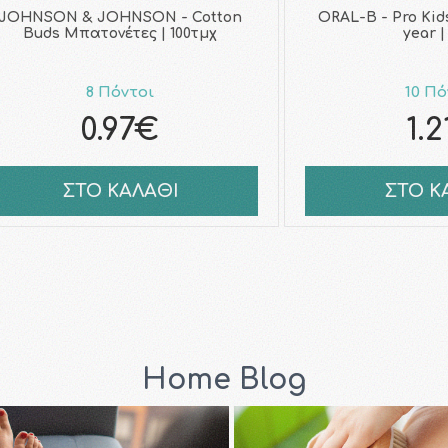
JOHNSON & JOHNSON - Cotton
ORAL-B - Pro Kid
Buds Μπατονέτες | 100τμχ
year |
8 Πόντοι
10 Πό
0.97€
1.
ΣΤΟ ΚΑΛΑΘΙ
ΣΤΟ Κ
Home Blog