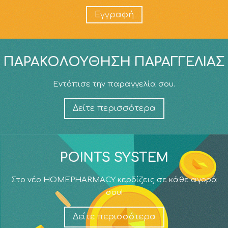
Εγγραφή
ΠΑΡΑΚΟΛΟΎΘΗΣΗ ΠΑΡΑΓΓΕΛΊΑΣ
Εντόπισε την παραγγελία σου.
Δείτε περισσότερα
POINTS SYSTEM
Στο νέο HOMEPHARMACY κερδίζεις σε κάθε αγορά
σου!
Δείτε περισσότερα