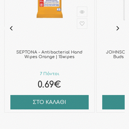
SEPTONA - Antibacterial Hand
JOHNSON 
Wipes Orange | 15wipes
Buds Μ
7 Πόντοι
0.69€
ΣΤΟ ΚΑΛΑΘΙ
Σ