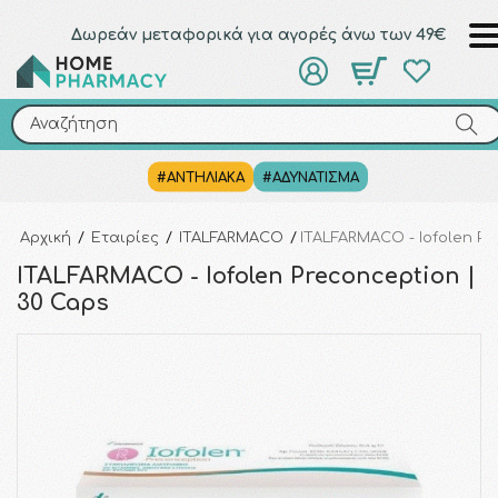
Δωρεάν μεταφορικά για αγορές άνω των 49€
Αναζήτηση
Αναζήτηση
#ΑΝΤΗΛΙΑΚΑ
#ΑΔΥΝΑΤΙΣΜΑ
Αρχική
/
Εταιρίες
/
ITALFARMACO
/
ITALFARMACO - Iofolen Pr
ITALFARMACO - Iofolen Preconception |
30 Caps