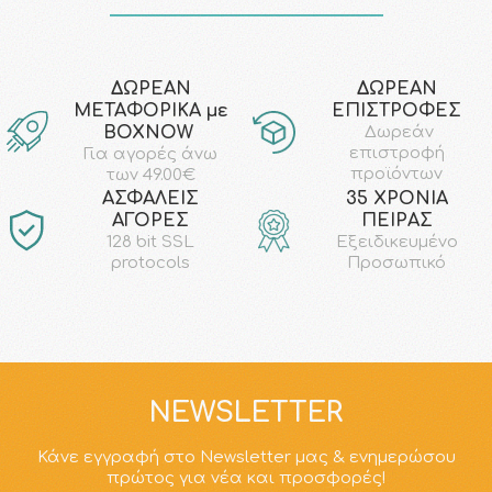
ΔΩΡΕΑΝ
ΔΩΡΕΑΝ
ΜΕΤΑΦΟΡΙΚΑ με
ΕΠΙΣΤΡΟΦΕΣ
ΒΟΧΝΟW
Δωρεάν
επιστροφή
Για αγορές άνω
προϊόντων
των 49.00€
AΣΦΑΛΕΙΣ
35 ΧΡΟΝΙΑ
ΑΓΟΡΕΣ
ΠΕΙΡΑΣ
128 bit SSL
Εξειδικευμένο
protocols
Προσωπικό
NEWSLETTER
Κάνε εγγραφή στο Newsletter μας & ενημερώσου
πρώτος για νέα και προσφορές!