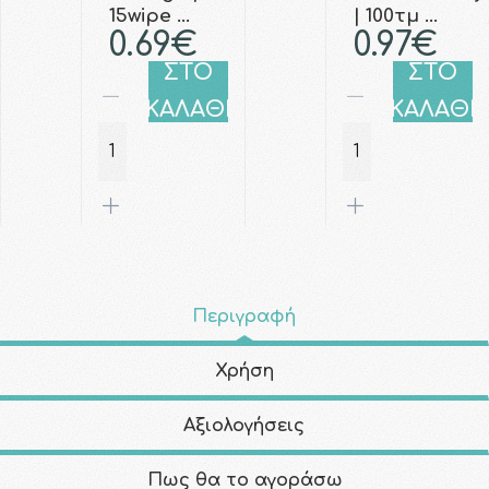
15wipe …
| 100τμ …
0.69€
0.97€
ΣΤΟ
ΣΤΟ
ΚΑΛΑΘΙ
ΚΑΛΑΘΙ
Περιγραφή
Χρήση
Αξιολογήσεις
Πως θα το αγοράσω