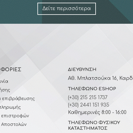
Δείτε περισσότερα
ΦΟΡΊΕΣ
ΔΙΕΎΘΥΝΣΗ
Αθ. Μπλατσούκα 16, Καρδ
ωνία
ΤΗΛΈΦΩΝΟ ESHOP
ήσης
(+30) 215 215 1737
 επιβράβευσης
(+30) 2441 151 935
πληρωμής
Καθημερινές 8:00 - 16:00
ή επιστροφών
ΤΗΛΈΦΩΝΟ ΦΥΣΙΚΟΎ
ή Αποστολών
ΚΑΤΑΣΤΉΜΑΤΟΣ