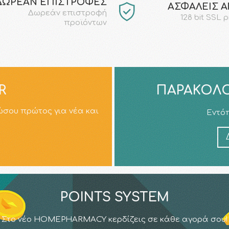
ΔΩΡΕΑΝ ΕΠΙΣΤΡΟΦΕΣ
AΣΦΑΛΕΙΣ 
Δωρεάν επιστροφή
128 bit SSL 
προϊόντων
R
ΠΑΡΑΚΟΛΟ
ώσου πρώτος για νέα και
Εντόπ
POINTS SYSTEM
Στο νέο HOMEPHARMACY κερδίζεις σε κάθε αγορά σου!