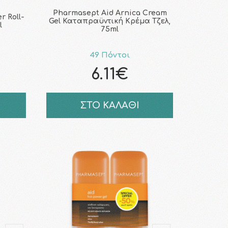
Pharmasept Aid Arnica Cream
r Roll-
Gel Καταπραϋντική Κρέμα Τζελ,
l
75ml
49 Πόντοι
6.11€
ΣΤΟ ΚΑΛΑΘΙ