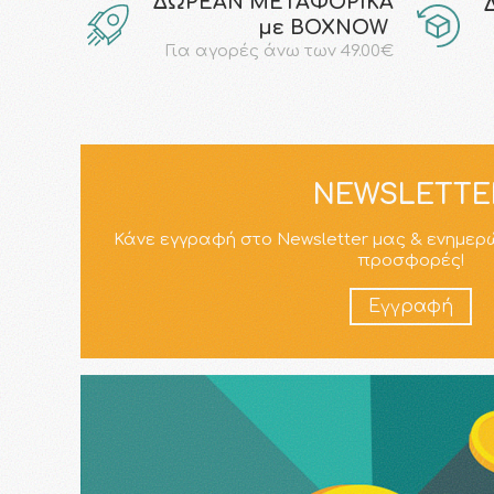
ΔΩΡΕΑΝ ΜΕΤΑΦΟΡΙΚΑ
με ΒΟΧΝΟW
Για αγορές άνω των 49.00€
NEWSLETTE
Κάνε εγγραφή στο Newsletter μας & ενημερ
προσφορές!
Εγγραφή