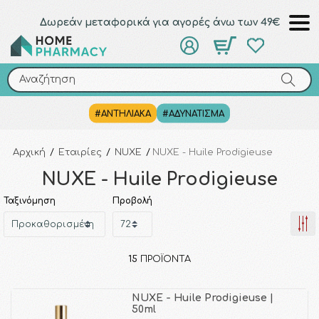
Δωρεάν μεταφορικά για αγορές άνω των 49€
Αναζήτηση
Αναζήτηση
#ΑΝΤΗΛΙΑΚΑ
#ΑΔΥΝΑΤΙΣΜΑ
Αρχική
/
Εταιρίες
/
NUXE
/
NUXE - Huile Prodigieuse
NUXE - Huile Prodigieuse
Ταξινόμηση
Προβολή
15
ΠΡΟΪΌΝΤΑ
NUXE - Huile Prodigieuse |
50ml