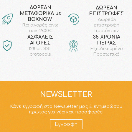
ΔΩΡΕΑΝ
ΔΩΡΕΑΝ
ΜΕΤΑΦΟΡΙΚΑ με
ΕΠΙΣΤΡΟΦΕΣ
ΒΟΧΝΟW
Δωρεάν
επιστροφή
Για αγορές άνω
προϊόντων
των 49.00€
AΣΦΑΛΕΙΣ
35 ΧΡΟΝΙΑ
ΑΓΟΡΕΣ
ΠΕΙΡΑΣ
128 bit SSL
Εξειδικευμένο
protocols
Προσωπικό
NEWSLETTER
Κάνε εγγραφή στο Newsletter μας & ενημερώσου
πρώτος για νέα και προσφορές!
Εγγραφή