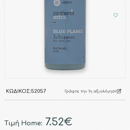
ΚΩΔΙΚΌΣ:
52057
Γράψτε την 1η αξιολόγηση
7.52€
Τιμή Home: