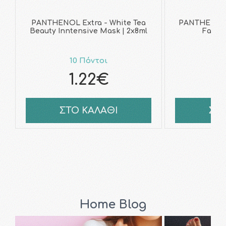
PANTHENOL Extra - White Tea
PANTHENOL E
Beauty Inntensive Mask | 2x8ml
Facial
10 Πόντοι
1
1.22€
1
ΣΤΟ ΚΑΛΑΘΙ
ΣΤ
Home Blog