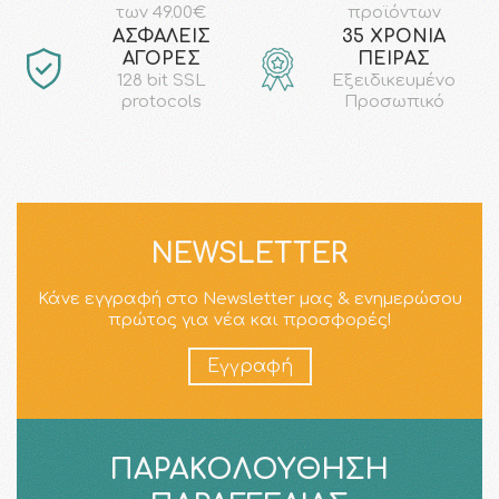
προϊόντων
των 49.00€
AΣΦΑΛΕΙΣ
35 ΧΡΟΝΙΑ
ΑΓΟΡΕΣ
ΠΕΙΡΑΣ
128 bit SSL
Εξειδικευμένο
protocols
Προσωπικό
NEWSLETTER
Κάνε εγγραφή στο Newsletter μας & ενημερώσου
πρώτος για νέα και προσφορές!
Εγγραφή
ΠΑΡΑΚΟΛΟΎΘΗΣΗ