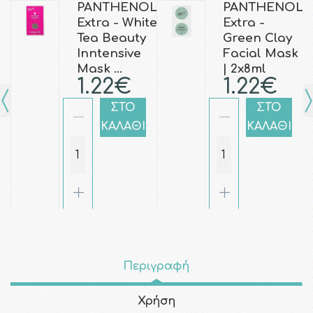
PANTHENOL
PANTHENOL
Extra - White
Extra -
Tea Beauty
Green Clay
Inntensive
Facial Mask
Mask …
| 2x8ml
1.22€
1.22€
ΣΤΟ
ΣΤΟ
ΚΑΛΑΘΙ
ΚΑΛΑΘΙ
Περιγραφή
Χρήση