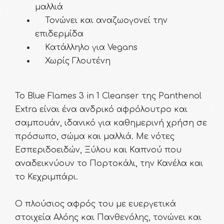
μαλλιά
Τονώνει και αναζωογονεί την
επιδερμίδα
Κατάλληλο για Vegans
Χωρίς Γλουτένη
Το Blue Flames 3 in 1 Cleanser της Panthenol
Extra είναι ένα ανδρικό αφρόλουτρο και
σαμπουάν, ιδανικό για καθημερινή χρήση σε
πρόσωπο, σώμα και μαλλιά. Με νότες
Εσπεριδοειδών, Ξύλου και Καπνού που
αναδεικνύουν το Πορτοκάλι, την Κανέλα και
το Κεχριμπάρι.
Ο πλούσιος αφρός του με ευεργετικά
στοιχεία Αλόης και Πανθενόλης, τονώνει και