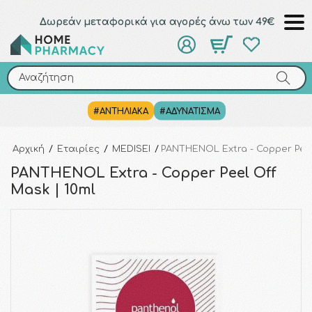
Δωρεάν μεταφορικά για αγορές άνω των 49€
Αναζήτηση
Αναζήτηση
#ΑΝΤΗΛΙΑΚΑ
#ΑΔΥΝΑΤΙΣΜΑ
Αρχική
/
Εταιρίες
/
MEDISEI
/
PANTHENOL Extra - Copper Peel
PANTHENOL Extra - Copper Peel Off
Mask | 10ml