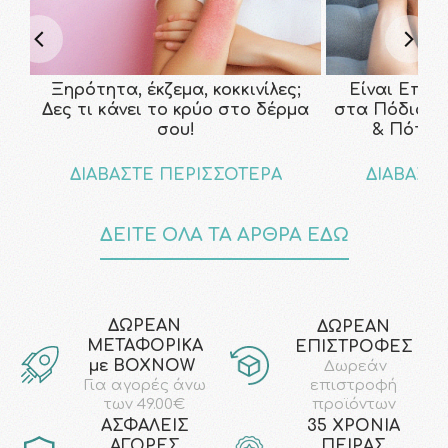
Ξηρότητα, έκζεμα, κοκκινίλες;
Είναι Επικ
Δες τι κάνει το κρύο στο δέρμα
στα Πόδια; Τ
σου!
& Πότε ν
ΔΙΑΒΑΣΤΕ ΠΕΡΙΣΣΟΤΕΡΑ
ΔΙΑΒΑΣΤ
ΔΕΙΤΕ ΟΛΑ ΤΑ ΑΡΘΡΑ ΕΔΩ
ΔΩΡΕΑΝ
ΔΩΡΕΑΝ
ΜΕΤΑΦΟΡΙΚΑ
ΕΠΙΣΤΡΟΦΕΣ
με ΒΟΧΝΟW
Δωρεάν
επιστροφή
Για αγορές άνω
προϊόντων
των 49.00€
AΣΦΑΛΕΙΣ
35 ΧΡΟΝΙΑ
ΑΓΟΡΕΣ
ΠΕΙΡΑΣ