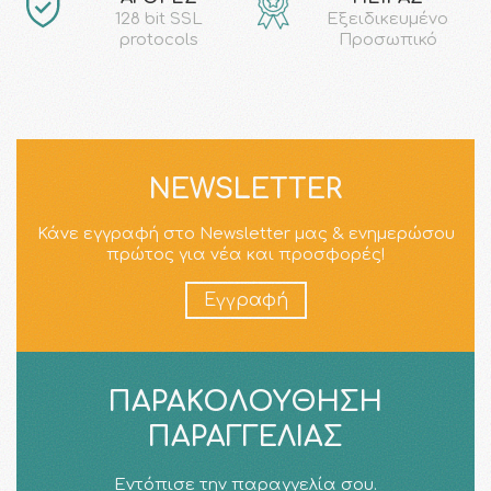
128 bit SSL
Εξειδικευμένο
protocols
Προσωπικό
NEWSLETTER
Κάνε εγγραφή στο Newsletter μας & ενημερώσου
πρώτος για νέα και προσφορές!
Εγγραφή
ΠΑΡΑΚΟΛΟΎΘΗΣΗ
ΠΑΡΑΓΓΕΛΊΑΣ
Εντόπισε την παραγγελία σου.