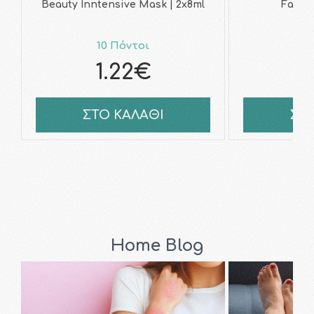
Beauty Inntensive Mask | 2x8ml
Facial
10 Πόντοι
1
1.22€
1
ΣΤΟ ΚΑΛΑΘΙ
ΣΤ
Home Blog