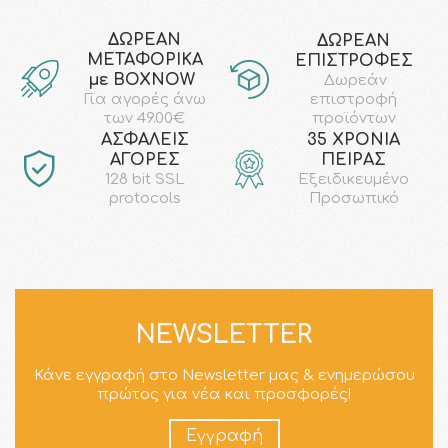
ΔΩΡΕΑΝ
ΔΩΡΕΑΝ
ΜΕΤΑΦΟΡΙΚΑ
ΕΠΙΣΤΡΟΦΕΣ
με ΒΟΧΝΟW
Δωρεάν
επιστροφή
Για αγορές άνω
προϊόντων
των 49.00€
AΣΦΑΛΕΙΣ
35 ΧΡΟΝΙΑ
ΑΓΟΡΕΣ
ΠΕΙΡΑΣ
128 bit SSL
Εξειδικευμένο
protocols
Προσωπικό
NEWSLETTER
Κάνε εγγραφή στο Newsletter μας & ενημερώσου
πρώτος για νέα και προσφορές!
Εγγραφή