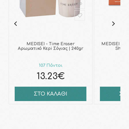
MEDISEI - Time Eraser
MEDISEI - Ti
Αρωματικό Κερi Σόγιας | 240gr
Shield
107 Πόντοι
12
13.23€
1
ΣΤΟ ΚΑΛΑΘΙ
ΣΤ