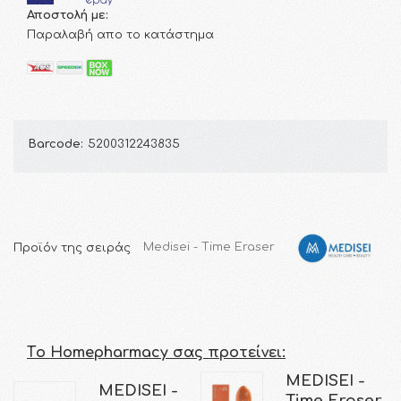
Αποστολή με:
Παραλαβή απο το κατάστημα
Barcode:
5200312243835
Προϊόν της σειράς
Medisei - Time Eraser
Τo Homepharmacy σας προτείνει:
MEDISEI -
MEDISEI -
Time Eraser