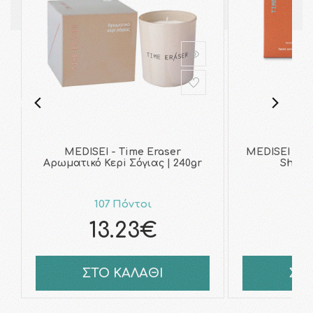
MEDISEI - Time Eraser
MEDISEI - Ti
Αρωματικό Κερi Σόγιας | 240gr
Shield
107 Πόντοι
12
13.23€
1
ΣΤΟ ΚΑΛΑΘΙ
ΣΤ