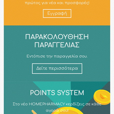
πρώτος για νέα και προσφορές!
Εγγραφή
ΠΑΡΑΚΟΛΟΎΘΗΣΗ
ΠΑΡΑΓΓΕΛΊΑΣ
Εντόπισε την παραγγελία σου.
Δείτε περισσότερα
POINTS SYSTEM
Στο νέο HOMEPHARMACY κερδίζεις σε κάθε
αγορά σου!