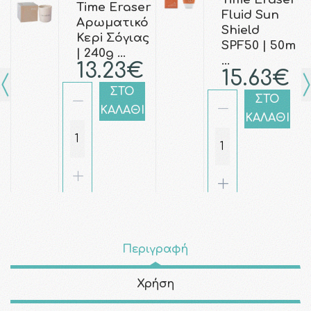
Time Eraser
Fluid Sun
Αρωματικό
Shield
Κερi Σόγιας
SPF50 | 50m
| 240g …
…
13.23€
15.63€
ΣΤΟ
ΣΤΟ
ΚΑΛΑΘΙ
ΚΑΛΑΘΙ
Περιγραφή
Χρήση