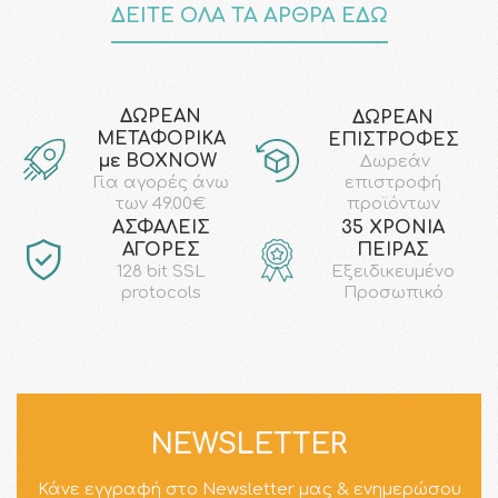
ΔΕΙΤΕ ΟΛΑ ΤΑ ΑΡΘΡΑ ΕΔΩ
ΔΩΡΕΑΝ
ΔΩΡΕΑΝ
ΜΕΤΑΦΟΡΙΚΑ
ΕΠΙΣΤΡΟΦΕΣ
με ΒΟΧΝΟW
Δωρεάν
επιστροφή
Για αγορές άνω
προϊόντων
των 49.00€
AΣΦΑΛΕΙΣ
35 ΧΡΟΝΙΑ
ΑΓΟΡΕΣ
ΠΕΙΡΑΣ
128 bit SSL
Εξειδικευμένο
protocols
Προσωπικό
NEWSLETTER
Κάνε εγγραφή στο Newsletter μας & ενημερώσου