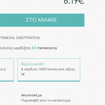
8.19€
ΣΤΟ ΚΑΛΑΘΙ
70145236, 3282779007528
66
οϊόντος κερδίζετε
Homecoins
Κάνε Εγγραφή
εις!
& κέρδισε 1.000 Homecoins αξίας
1€
Αποστολή με:
Παραλαβή απο το κατάστημα