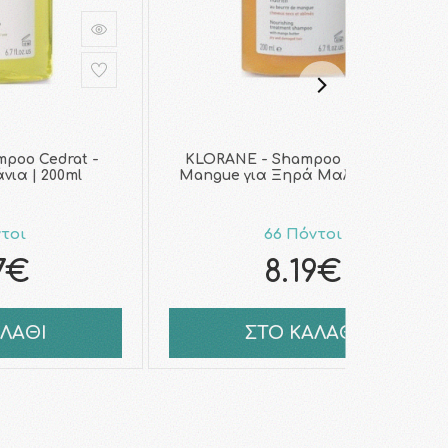
poo Cedrat -
KLORANE - Shampoo Beurre De
ια | 200ml
Mangue για Ξηρά Μαλλιά | 200ml
ντοι
66 Πόντοι
7€
8.19€
ΑΛΑΘΙ
ΣΤΟ ΚΑΛΑΘΙ