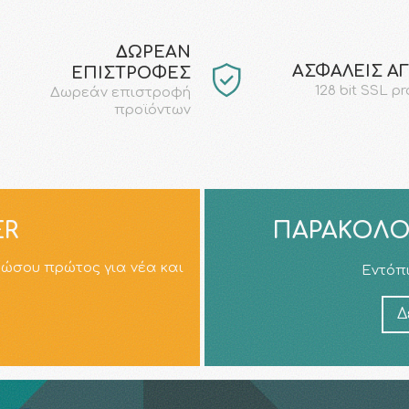
ΔΩΡΕΑΝ
AΣΦΑΛΕΙΣ Α
ΕΠΙΣΤΡΟΦΕΣ
128 bit SSL p
Δωρεάν επιστροφή
προϊόντων
ER
ΠΑΡΑΚΟΛΟ
ρώσου πρώτος για νέα και
Εντόπι
Δ