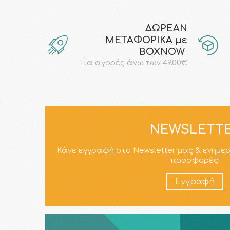
ΔΩΡΕΑΝ
ΜΕΤΑΦΟΡΙΚΑ με
ΒΟΧΝΟW
Για αγορές άνω των 49.00€
NEWSLETT
Κάνε εγγραφή στο Newsletter μας & ενημε
προσφορές!
Εγγραφή