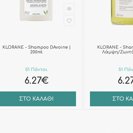
KLORANE - Shampoo DAvoine |
KLORANE - Sham
200ml
Λάμψη/Ζωντάν
51 Πόντοι
51 Πό
6.27€
6.2
ΣΤΟ ΚΑΛΑΘΙ
ΣΤΟ Κ