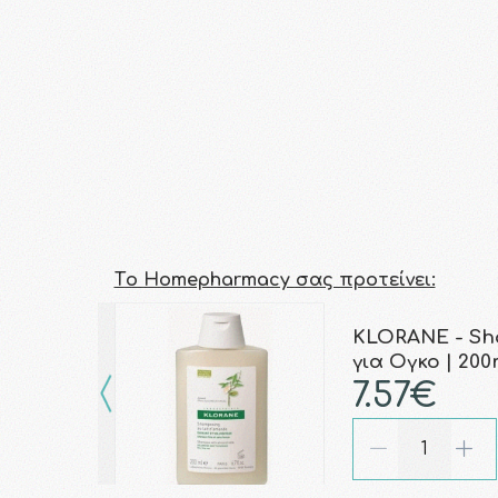
Τo Homepharmacy σας προτείνει:
KLORANE - Sh
για Ογκο | 200
7.57€