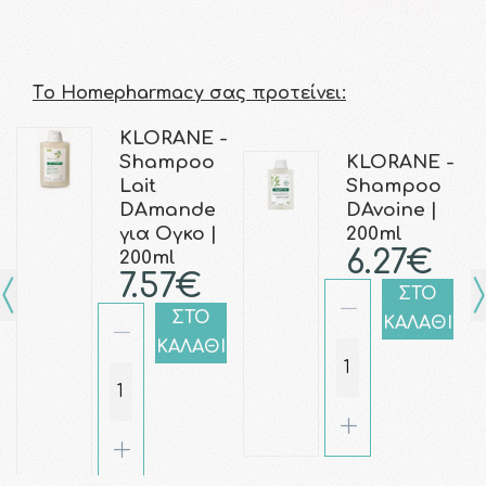
Τo Homepharmacy σας προτείνει:
KLORANE -
Shampoo
KLORANE -
Lait
Shampoo
DAmande
DAvoine |
για Ογκο |
200ml
6.27€
200ml
7.57€
ΣΤΟ
ΣΤΟ
ΚΑΛΑΘΙ
ΚΑΛΑΘΙ