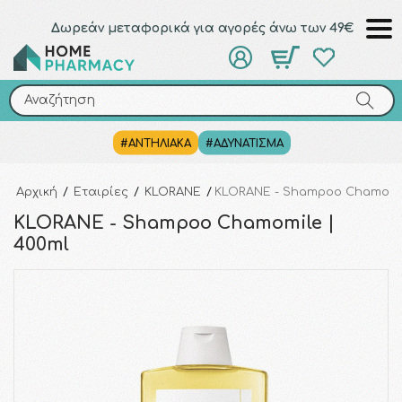
Δωρεάν μεταφορικά για αγορές άνω των 49€
Αναζήτηση
Αναζήτηση
#ΑΝΤΗΛΙΑΚΑ
#ΑΔΥΝΑΤΙΣΜΑ
Αρχική
/
Εταιρίες
/
KLORANE
/
KLORANE - Shampoo Chamomil
KLORANE - Shampoo Chamomile |
400ml