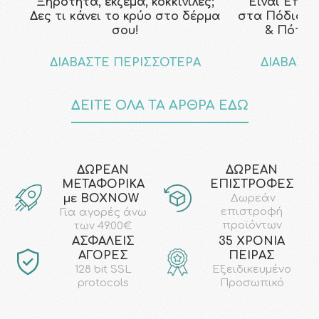
Ξηρότητα, έκζεμα, κοκκινίλες;
Είναι Επικ
Δες τι κάνει το κρύο στο δέρμα
στα Πόδια; Τ
σου!
& Πότε ν
ΔΙΑΒΑΣΤΕ ΠΕΡΙΣΣΟΤΕΡΑ
ΔΙΑΒΑΣΤ
ΔΕΙΤΕ ΟΛΑ ΤΑ ΑΡΘΡΑ ΕΔΩ
ΔΩΡΕΑΝ
ΔΩΡΕΑΝ
ΜΕΤΑΦΟΡΙΚΑ
ΕΠΙΣΤΡΟΦΕΣ
με ΒΟΧΝΟW
Δωρεάν
επιστροφή
Για αγορές άνω
προϊόντων
των 49.00€
AΣΦΑΛΕΙΣ
35 ΧΡΟΝΙΑ
ΑΓΟΡΕΣ
ΠΕΙΡΑΣ
128 bit SSL
Εξειδικευμένο
protocols
Προσωπικό