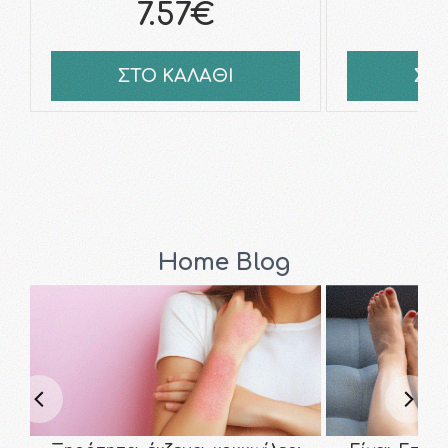
7.57€
6
ΣΤΟ ΚΑΛΑΘΙ
ΣΤ
Home Blog