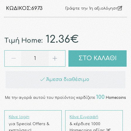
ΚΩΔΙΚΌΣ:
6973
Γράψτε την 1η αξιολόγηση
12.36€
Τιμή Home:
ΣΤΟ ΚΑΛΑΘΙ
Άμεσα διαθέσιμο
100
Με την αγορά αυτού του προϊόντος κερδίζετε
Homecoins
Κάνε login
Κάνε Εγγραφή
για Special Offers &
& κέρδισε 1.000
εκπτώσεις!
Homecoins αξίας 1€