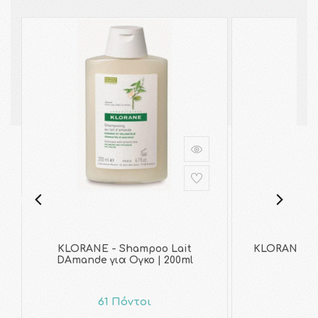
KLORANE - Shampoo Lait
KLORANE - 
DAmande για Ογκο | 200ml
61 Πόντοι
5