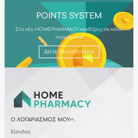
POINTS SYSTEM
Στο νέο HOMEPHARMACY κερδίζεις σε κάθε
αγορά σου!
Δείτε περισσότερα
Ο ΛΟΓΑΡΙΑΣΜΌΣ ΜΟΥ
Είσοδος